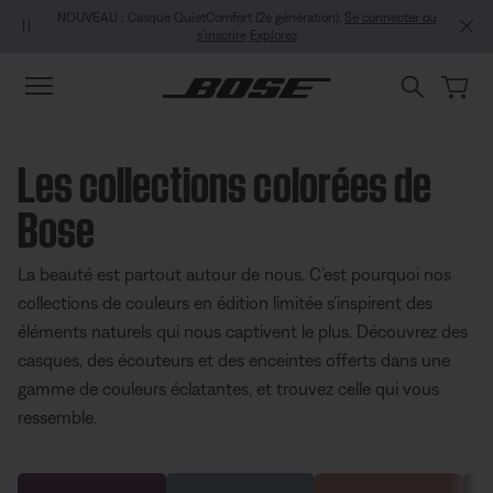
Aller au contenu principal
Aller au contenu du pied de page
Passer à la Déclaration d’accessibilité
NOUVEAU : Casque QuietComfort (2e génération).
Se connecter ou
s’inscrire
Explorez
Les collections colorées de
Bose
La beauté est partout autour de nous. C’est pourquoi nos
collections de couleurs en édition limitée s’inspirent des
éléments naturels qui nous captivent le plus. Découvrez des
casques, des écouteurs et des enceintes offerts dans une
gamme de couleurs éclatantes, et trouvez celle qui vous
ressemble.