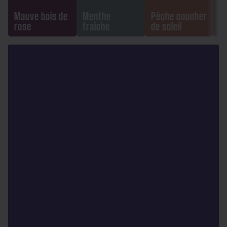
Mauve bois de
Menthe
Pêche coucher
rose
fraîche
de soleil
O