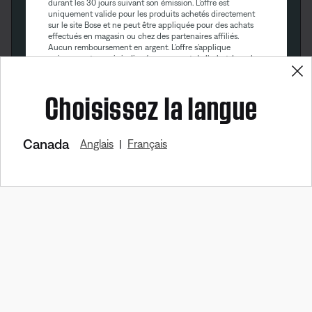
durant les 30 jours suivant son émission. L’offre est
uniquement valide pour les produits achetés directement
sur le site Bose et ne peut être appliquée pour des achats
effectués en magasin ou chez des partenaires affiliés.
Aucun remboursement en argent. L’offre s’applique
uniquement au prix indiqué au moment de l’achat. La valeur
maximale du rabais ne peut excéder $100. Les produits de
Bose Aviation, les produits remis à neuf et les produits de
Choisissez la langue
nos partenaires sont exclus de cette offre. Lire la version
complète des conditions générales. Cette offre peut être
modifiée sans préavis. Vous pouvez vous désinscrire de
notre bulletin électronique à tout moment. Veuillez prendre
connaissance de notre
politique de confidentialité
.
Canada
Anglais
Français
|