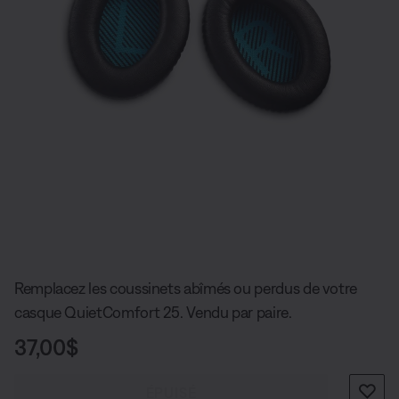
Diapositive quantité actuelle du unde
Remplacez les coussinets abîmés ou perdus de votre
casque QuietComfort 25. Vendu par paire.
Prix :
37,00$
ÉPUISÉ