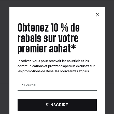
×
Canada
| Français
Obtenez 10 % de
rabais sur votre
premier achat*
Application
Application
Application
Bose
Bose Connect
Bose QCE
Inscrivez-vous pour recevoir les courriels et les
communications et profiter d’aperçus exclusifs sur
les promotions de Bose, les nouveautés et plus.
Courriel
Sitemap
© Bose Corporation 2026
Mention juridique
S’INSCRIRE
Politique de confidentialité
Accessibilité