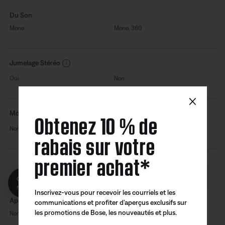
Du Son
Mono
Mono, 360
Jumelage Stéréo
Oui
Non
×
Mode Fête
Obtenez 10 % de
Non
Non
rabais sur votre
premier achat*
COMMANDES
Obtenez 10% de
reduction!
Inscrivez-vous pour recevoir les courriels et les
Application
communications et profiter d’aperçus exclusifs sur
les promotions de Bose, les nouveautés et plus.
Non
Oui