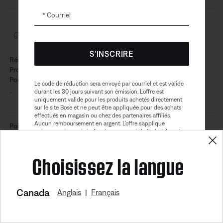
Courriel
CONCEPTION
S’INSCRIRE
Résistance À L’eau Et
Protection Contre La
Poussière
Le code de réduction sera envoyé par courriel et est valide
durant les 30 jours suivant son émission. L’offre est
-
IPX4
uniquement valide pour les produits achetés directement
sur le site Bose et ne peut être appliquée pour des achats
effectués en magasin ou chez des partenaires affiliés.
Aucun remboursement en argent. L’offre s’applique
Poids
uniquement au prix indiqué au moment de l’achat. La valeur
0,88 kg
1,06 kg
maximale du rabais ne peut excéder $100. Les produits de
Bose Aviation, les produits remis à neuf et les produits de
Choisissez la langue
nos partenaires sont exclus de cette offre. Lire la version
complète des conditions générales. Cette offre peut être
modifiée sans préavis. Vous pouvez vous désinscrire de
Dimensions
notre bulletin électronique à tout moment. Veuillez prendre
21,59 cm L x 11,18 cm H x 5,84 cm P
10,8 cm H × 60,3 cm L × 26,0 cm P
connaissance de notre
politique de confidentialité
.
Canada
Anglais
Français
|