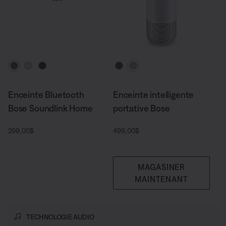
Choisissez la couleur
Choisissez la couleur
Enceinte Bluetooth
Enceinte intelligente
Bose Soundlink Home
portative Bose
Prix :
Prix :
299,00$
499,00$
MAGASINER
MAINTENANT
TECHNOLOGIE AUDIO