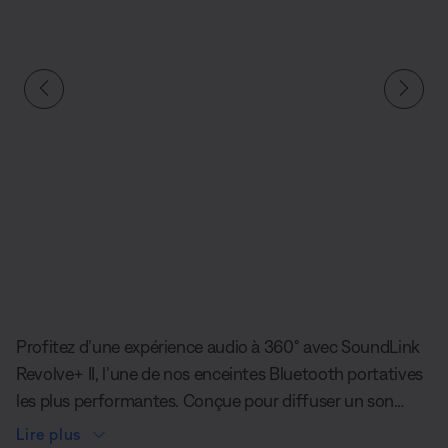
Diapositive quantité actuelle du undefined
Profitez d’une expérience audio à 360° avec SoundLink
Revolve+ II, l’une de nos enceintes Bluetooth portatives
les plus performantes. Conçue pour diffuser un son
profond et impressionnant dans toutes les directions,
Lire plus