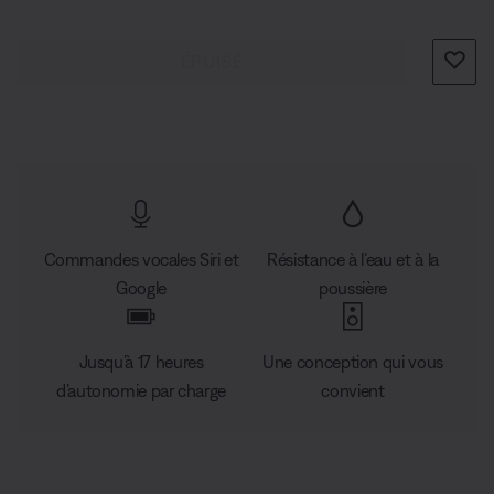
elle permet à tous ceux qui l’entourent de vivre la même
expérience. Si vous la posez près d’un mur, le son sera
ÉPUISÉ
réfléchi et rayonnera dans toute la pièce, vous
replongeant dans l’ambiance de votre concert préféré.
Et avec sa poignée flexible, cette enceinte est conçue
pour aller partout où vous voulez emporter votre
musique.
Commandes vocales Siri et
Résistance à l’eau et à la
Google
poussière
Jusqu’à 17 heures
Une conception qui vous
d’autonomie par charge
convient