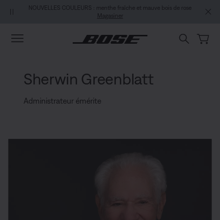
Aller au contenu principal
Aller au contenu du pied de page
Passer à la Déclaration d’accessibilité
NOUVELLES COULEURS : menthe fraîche et mauve bois de rose
Magasiner
Sherwin Greenblatt
Administrateur émérite