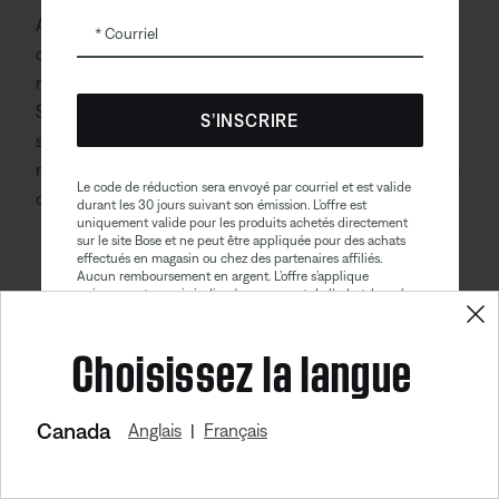
Aux fins décrites dans la présente Politique de
Courriel
confidentialité, nous pouvons combiner des
renseignements que nous recueillons au moyen des
Services avec ceux que nous recevons d’autres
S’INSCRIRE
sources, en ligne et hors ligne, et utiliser ces
renseignements conformément à la présente Politique
Le code de réduction sera envoyé par courriel et est valide
de confidentialité.
durant les 30 jours suivant son émission. L’offre est
uniquement valide pour les produits achetés directement
sur le site Bose et ne peut être appliquée pour des achats
effectués en magasin ou chez des partenaires affiliés.
Aucun remboursement en argent. L’offre s’applique
uniquement au prix indiqué au moment de l’achat. La valeur
maximale du rabais ne peut excéder $100. Les produits de
Haut de la page
Bose Aviation, les produits remis à neuf et les produits de
Choisissez la langue
nos partenaires sont exclus de cette offre. Lire la version
complète des conditions générales. Cette offre peut être
modifiée sans préavis. Vous pouvez vous désinscrire de
notre bulletin électronique à tout moment. Veuillez prendre
connaissance de notre
politique de confidentialité
.
Divulgation de vos
Canada
Anglais
Français
|
renseignements