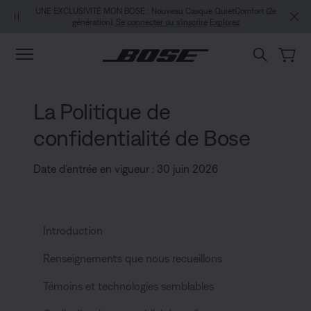
Aller au contenu principal
Aller au contenu du pied de page
Passer à la Déclaration d’accessibilité
UNE EXCLUSIVITÉ MON BOSE : Nouveau Casque QuietComfort (2e
génération).
Se connecter ou s’inscrire
Explorez
La Politique de
confidentialité de Bose
Date d’entrée en vigueur : 30 juin 2026
Introduction
Renseignements que nous recueillons
Témoins et technologies semblables