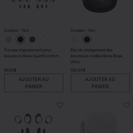
Couleur :
Noir
Couleur :
Noir
Choisissez la couleur
Choisissez la couleu
Trousse d’ajustement pour
Étui de chargement des
écouteurs Bose QuietComfort
écouteurs oreilles libres Bose
Ultra
Prix :
Prix :
19,00$
130,00$
AJOUTER AU
AJOUTER AU
PANIER
PANIER