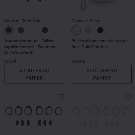
Couleur :
Triple Noir
Couleur :
Blanc
Choisissez la couleur
Choisissez la couleu
Trousse d’embouts - Tailles
Étui en silicone pour écouteurs
supplémentaires - Écouteurs
Bose QuietComfort
QuietComfort II
Prix :
Prix :
12,00$
39,00$
AJOUTER AU
AJOUTER AU
PANIER
PANIER