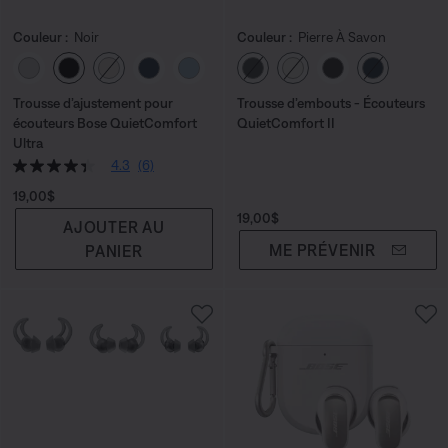
Couleur :
Noir
Couleur :
Pierre À Savon
Choisissez la couleur
Choisissez la couleu
Trousse d’ajustement pour
Trousse d’embouts - Écouteurs
écouteurs Bose QuietComfort
QuietComfort II
Ultra
4.3
(6)
Prix :
19,00$
Prix :
19,00$
AJOUTER AU
ME PRÉVENIR
PANIER