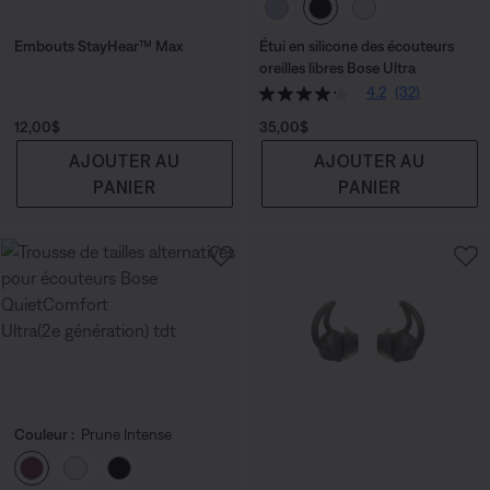
Choisissez la couleu
Embouts StayHear™ Max
Étui en silicone des écouteurs
oreilles libres Bose Ultra
4.2
(32)
Prix :
Prix :
12,00$
35,00$
AJOUTER AU
AJOUTER AU
PANIER
PANIER
Couleur :
Prune Intense
Choisissez la couleur