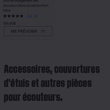
Étui de chargement des
écouteurs Bose QuietComfort
Ultra
5.0
(2)
Prix :
130,00$
ME PRÉVENIR
Accessoires, couvertures
d’étuis et autres pièces
pour écouteurs.