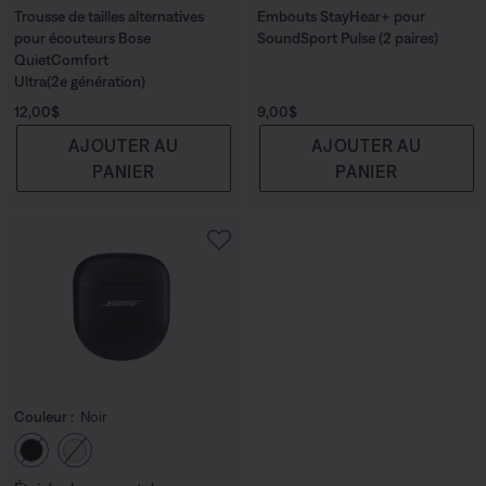
Trousse de tailles alternatives
Embouts StayHear+ pour
pour écouteurs Bose
SoundSport Pulse (2 paires)
QuietComfort
Ultra(2e génération)
Prix :
Prix :
12,00$
9,00$
AJOUTER AU
AJOUTER AU
PANIER
PANIER
Couleur :
Noir
Choisissez la couleur