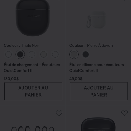
Couleur :
Triple Noir
Couleur :
Pierre À Savon
Choisissez la couleur
Choisissez la couleu
Étui de chargement - Écouteurs
Étui en silicone pour écouteurs
QuietComfort II
QuietComfort II
Prix :
Prix :
130,00$
49,00$
AJOUTER AU
AJOUTER AU
PANIER
PANIER