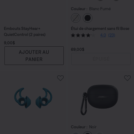
Couleur :
Blanc Fumé
Choisissez la couleu
Embouts StayHear+
Étui de chargement sans fil Bose
QuietControl (2 paires)
4.0
(23)
Prix :
9,00$
Prix :
69,00$
AJOUTER AU
ÉPUISÉ
PANIER
Couleur :
Noir