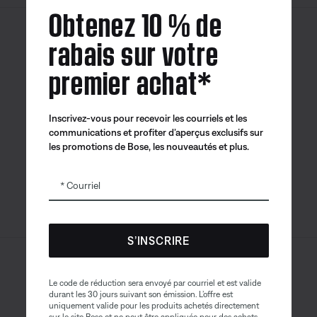
Obtenez 10 % de
rabais sur votre
Canada
| Français
premier achat*
Inscrivez-vous pour recevoir les courriels et les
Application
Application
Application
communications et profiter d’aperçus exclusifs sur
Bose
Bose Connect
Bose QCE
les promotions de Bose, les nouveautés et plus.
Courriel
S’INSCRIRE
Sitemap
© Bose Corporation 2026
Le code de réduction sera envoyé par courriel et est valide
Mention juridique
durant les 30 jours suivant son émission. L’offre est
uniquement valide pour les produits achetés directement
sur le site Bose et ne peut être appliquée pour des achats