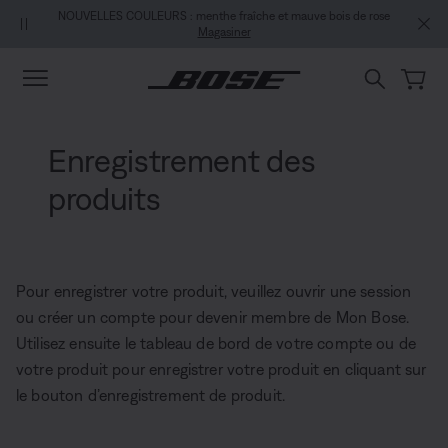
Aller au contenu principal
Passer au Clavardage de soutien
Aller au contenu du pied de page
Passer à la Déclaration d’accessibilité
NOUVELLES COULEURS : menthe fraîche et mauve bois de rose
Magasiner
Enregistrement des
produits
Pour enregistrer votre produit, veuillez ouvrir une session
ou créer un compte pour devenir membre de Mon Bose.
Utilisez ensuite le tableau de bord de votre compte ou de
votre produit pour enregistrer votre produit en cliquant sur
le bouton d’enregistrement de produit.