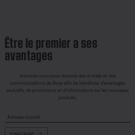
Sauvegardez vos paramètres pour finaliser vos achats
Être le premier a ses
encore plus rapidement.
avantages
Soumettez et suivez vos demandes de service et de
Inscrivez-vous pour recevoir des e-mails et des
réparation.
communications de Bose afin de bénéficier d’avantages
exclusifs, de promotions et d’informations sur les nouveaux
produits.
Choisissez comment vous souhaitez rester en contact.
Adresse courriel
S’INSCRIRE