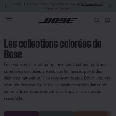
Aller au contenu principal
Aller au contenu du pied de page
Passer à la Déclaration d’accessibilité
NOUVEAU : Casque QuietComfort (2e génération).
Se connecter ou
s’inscrire
Explorez
Les collections colorées de
Bose
La beauté est partout autour de nous. C’est pourquoi nos
collections de couleurs en édition limitée s’inspirent des
éléments naturels qui nous captivent le plus. Découvrez des
casques, des écouteurs et des enceintes offerts dans une
gamme de couleurs éclatantes, et trouvez celle qui vous
ressemble.