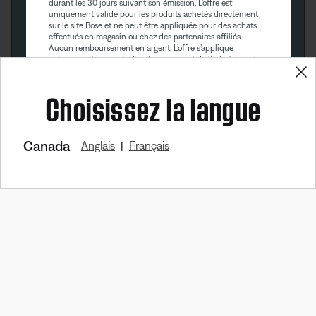
durant les 30 jours suivant son émission. L’offre est
uniquement valide pour les produits achetés directement
sur le site Bose et ne peut être appliquée pour des achats
effectués en magasin ou chez des partenaires affiliés.
Aucun remboursement en argent. L’offre s’applique
uniquement au prix indiqué au moment de l’achat. La valeur
maximale du rabais ne peut excéder $100. Les produits de
Bose Aviation, les produits remis à neuf et les produits de
Choisissez la langue
nos partenaires sont exclus de cette offre. Lire la version
complète des conditions générales. Cette offre peut être
modifiée sans préavis. Vous pouvez vous désinscrire de
notre bulletin électronique à tout moment. Veuillez prendre
connaissance de notre
politique de confidentialité
.
Canada
Anglais
Français
|