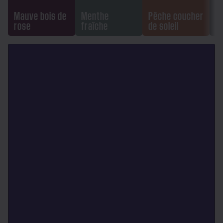
Mauve bois de
Menthe
Pêche coucher
rose
fraîche
de soleil
O