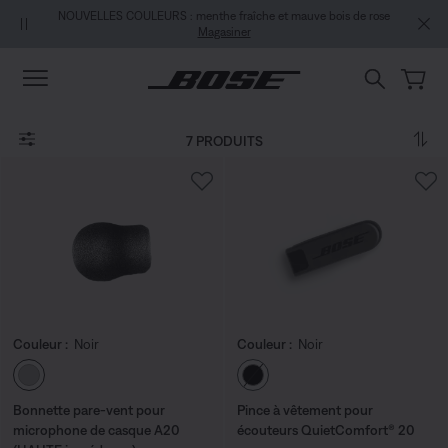
Aller au contenu principal
Passer au Clavardage de soutien
Aller au contenu du pied de page
Passer à la Déclaration d’accessibilité
NOUVELLES COULEURS : menthe fraîche et mauve bois de rose
Magasiner
7 PRODUITS
Couleur :
Noir
Couleur :
Noir
Choisissez la couleur
Choisissez la couleu
Bonnette pare-vent pour
Pince à vêtement pour
microphone de casque A20
écouteurs QuietComfort® 20