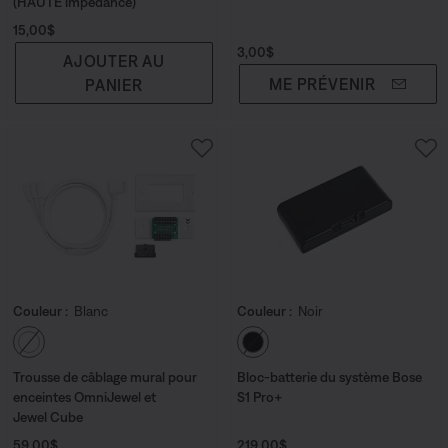
(HAUTE impédance)
Prix :
15,00$
Prix :
3,00$
AJOUTER AU
ME PRÉVENIR
PANIER
Couleur :
Blanc
Couleur :
Noir
Choisissez la couleur
Choisissez la couleu
Trousse de câblage mural pour
Bloc-batterie du système Bose
enceintes OmniJewel et
S1 Pro+
Jewel Cube
Prix :
Prix :
59,00$
219,00$