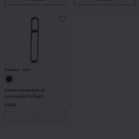
Couleur :
Noir
Choisissez la couleur
Cordon de module de
commande ProFlight
Prix :
4,00$
ÉPUISÉ