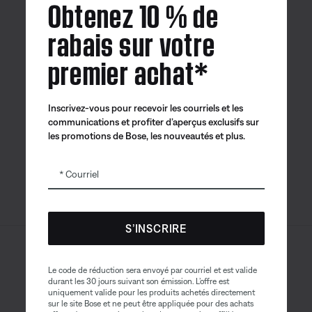
Obtenez 10 % de
rabais sur votre
Canada
| Français
premier achat*
Inscrivez-vous pour recevoir les courriels et les
Application
Application
Application
communications et profiter d’aperçus exclusifs sur
Bose
Bose Connect
Bose QCE
les promotions de Bose, les nouveautés et plus.
Courriel
S’INSCRIRE
Sitemap
© Bose Corporation 2026
Le code de réduction sera envoyé par courriel et est valide
Mention juridique
durant les 30 jours suivant son émission. L’offre est
uniquement valide pour les produits achetés directement
Politique de confidentialité
Accessibilité
sur le site Bose et ne peut être appliquée pour des achats