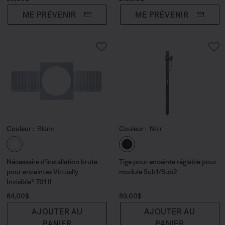
ME PRÉVENIR
ME PRÉVENIR
Couleur :
Blanc
Couleur :
Noir
Choisissez la couleur
Choisissez la couleu
Nécessaire d’installation brute
Tige pour enceinte réglable pour
pour enceintes Virtually
module Sub1/Sub2
Invisible® 791 II
Prix :
Prix :
64,00$
89,00$
AJOUTER AU
AJOUTER AU
PANIER
PANIER