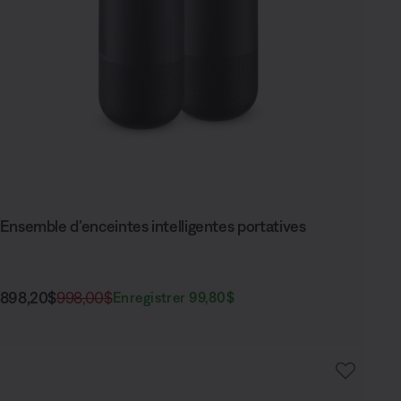
Ensemble d’enceintes intelligentes portatives
Prix actuel :
Prix original :
898,20$
998,00$
Enregistrer 99,80$