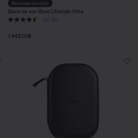
Nouveau produit
Barre de son Bose Lifestyle Ultra
4.5
(67)
Prix :
1.449,00$