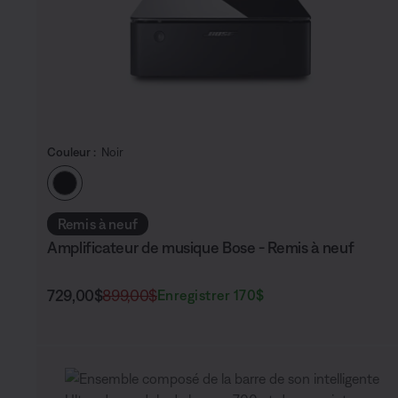
Couleur :
Noir
Choisissez la couleur
Remis à neuf
Amplificateur de musique Bose - Remis à neuf
Prix actuel :
Prix original :
729,00$
899,00$
Enregistrer 170$