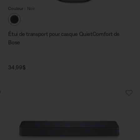
Couleur :
Noir
Choisissez la couleur
Étui de transport pour casque QuietComfort de
Bose
Prix :
34,99$