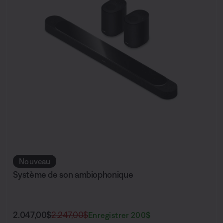
Nouveau
Système de son ambiophonique
Prix actuel :
Prix original :
2.047,00$
2.247,00$
Enregistrer 200$