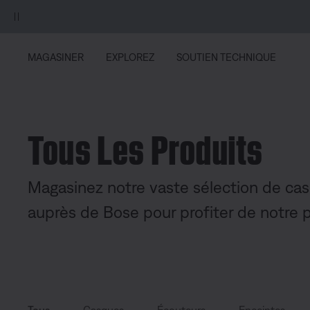
Aller au contenu principal
Passer au Clavardage de soutien
Aller au contenu du pied de page
Passer à la Déclaration d’accessibilité
UNE EXCLUSIV
MAGASINER
EXPLOREZ
SOUTIEN TECHNIQUE
Tous Les Produits
Magasinez notre vaste sélection de ca
auprès de Bose pour profiter de notre p