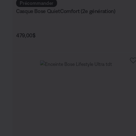
Précommander
Casque Bose QuietComfort (2e génération)
Prix :
479,00$