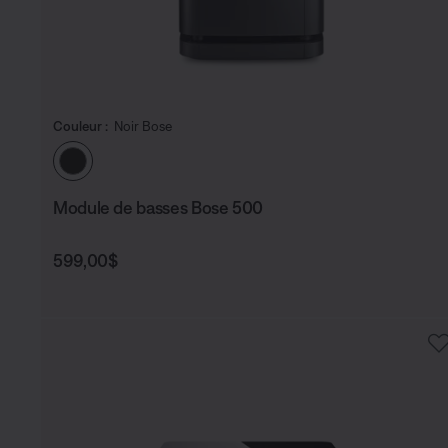
Couleur :
Noir Bose
Choisissez la couleur
Module de basses Bose 500
Prix :
599,00$