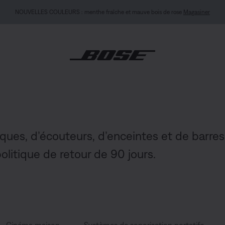
ITÉ MON BOSE : Nouveau Casque QuietComfort (2e génération).
Se connecter ou s’in
sques, d’écouteurs, d’enceintes et de bar
olitique de retour de 90 jours.