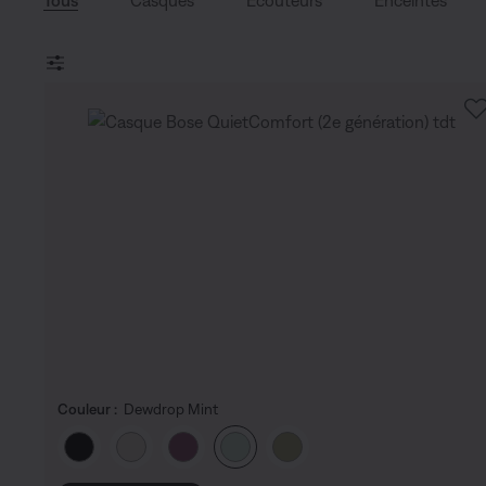
Tous
Casques
Écouteurs
Enceintes
Couleur :
Dewdrop Mint
Choisissez la couleur