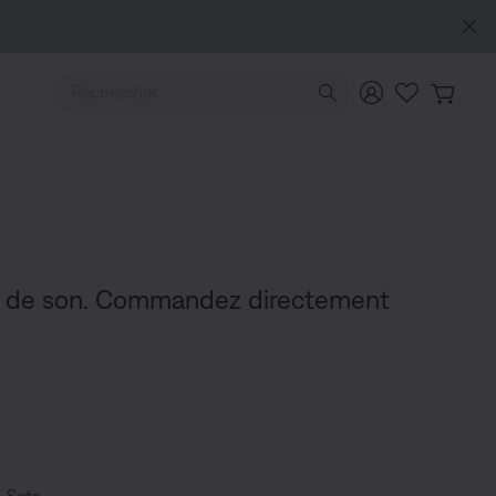
scrire
Explorez
Utilisez les touches de flèche Haut ou Bas pour naviguer pa
res de son. Commandez directement