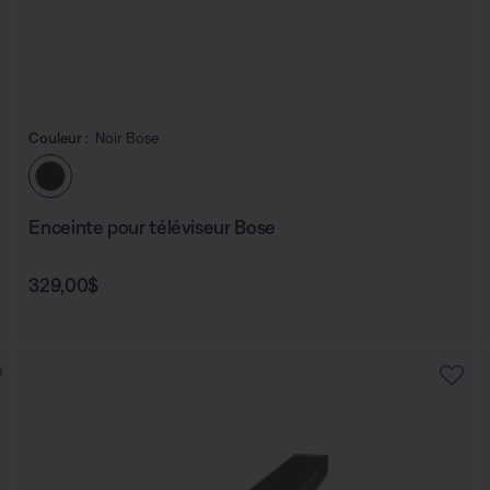
Couleur :
Noir Bose
Choisissez la couleur
Enceinte pour téléviseur Bose
Prix :
329,00$