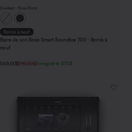
Couleur :
Bose Black
Choisissez la couleur
Remis à neuf
Barre de son Bose Smart Soundbar 700 - Remis à
neuf
Prix actuel :
Prix original :
549,00$
919,00$
Enregistrer 370$