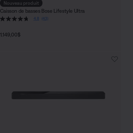
Nouveau produit
Caisson de basses Bose Lifestyle Ultra
4.8
(43)
Prix :
1.149,00$