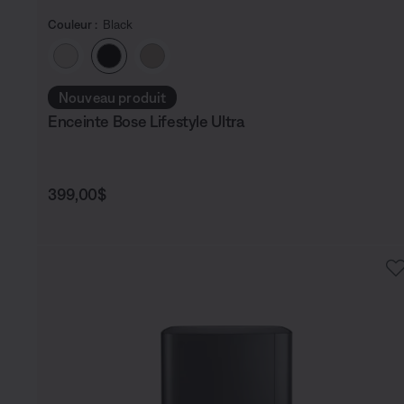
Couleur :
Black
Choisissez la couleur
Nouveau produit
Enceinte Bose Lifestyle Ultra
Prix :
399,00$