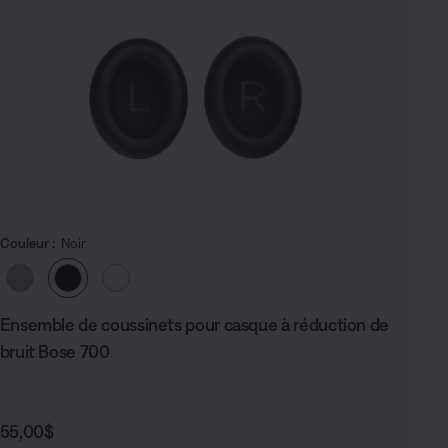
Couleur :
Noir
Choisissez la couleur
Ensemble de coussinets pour casque à réduction de
bruit Bose 700
Prix :
55,00$