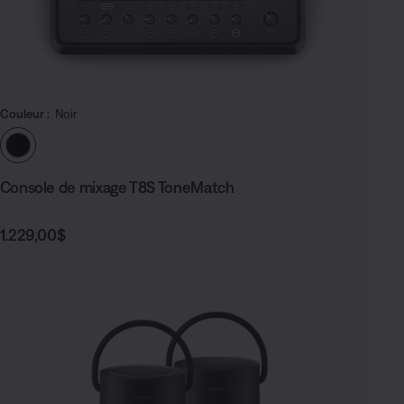
Couleur :
Noir
Choisissez la couleur
Console de mixage T8S ToneMatch
Prix :
1.229,00$