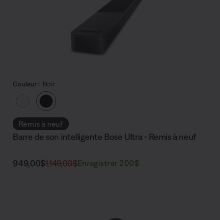
Couleur :
Noir
Choisissez la couleur
Remis à neuf
Barre de son intelligente Bose Ultra - Remis à neuf
Prix actuel :
Prix original :
949,00$
1.149,00$
Enregistrer 200$