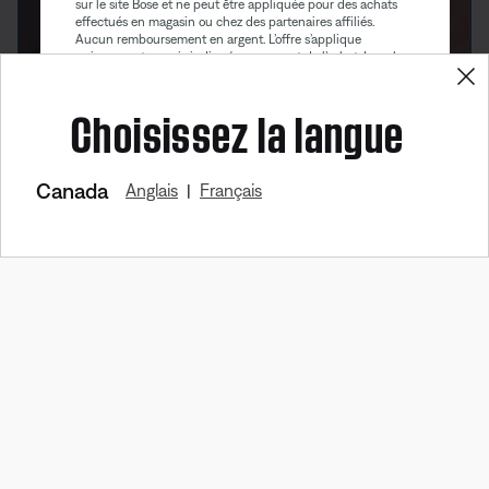
sur le site Bose et ne peut être appliquée pour des achats
effectués en magasin ou chez des partenaires affiliés.
Aucun remboursement en argent. L’offre s’applique
uniquement au prix indiqué au moment de l’achat. La valeur
Obtenez 10% de
maximale du rabais ne peut excéder $100. Les produits de
reduction!
Bose Aviation, les produits remis à neuf et les produits de
Choisissez la langue
nos partenaires sont exclus de cette offre. Lire la version
complète des conditions générales. Cette offre peut être
modifiée sans préavis. Vous pouvez vous désinscrire de
notre bulletin électronique à tout moment. Veuillez prendre
connaissance de notre
politique de confidentialité
.
Canada
Anglais
Français
|