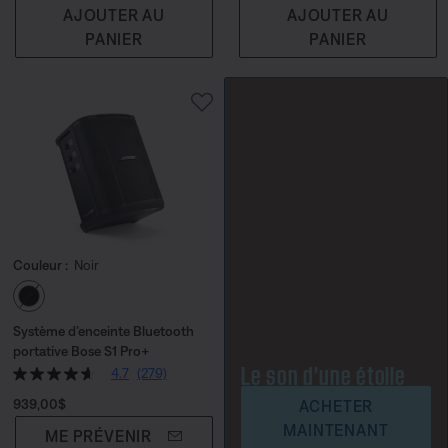
AJOUTER AU
AJOUTER AU
PANIER
PANIER
Couleur :
Noir
Choisissez la couleur
Système d’enceinte Bluetooth
portative Bose S1 Pro+
Le son d’une étoile
4.7
(279)
Prix :
939,00$
ACHETER
MAINTENANT
ME PRÉVENIR