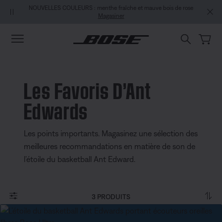
Aller au contenu principal
Passer au Clavardage de soutien
Aller au contenu du pied de page
Passer à la Déclaration d’accessibilité
 de rose
UNE EXCLUSIVITÉ MON BOSE : Nouveau Casque QuietComfort (2e
génération).
Se connecter ou s’inscrire
Explorez
Les Favoris D’Ant
Edwards
Les points importants. Magasinez une sélection des
meilleures recommandations en matière de son de
l’étoile du basketball Ant Edward.
3 PRODUITS