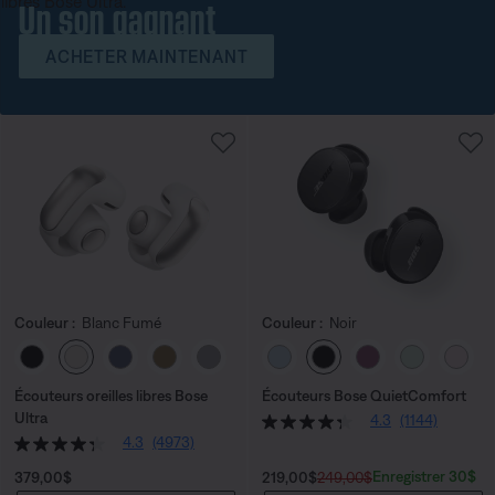
Un son gagnant
ACHETER MAINTENANT
Couleur :
Blanc Fumé
Couleur :
Noir
Choisissez la couleur
Choisissez la couleu
Écouteurs oreilles libres Bose
Écouteurs Bose QuietComfort
Ultra
4.3
(1144)
4.3
(4973)
Prix :
Prix actuel :
Prix original :
Enregistrer 30$
379,00$
219,00$
249,00$