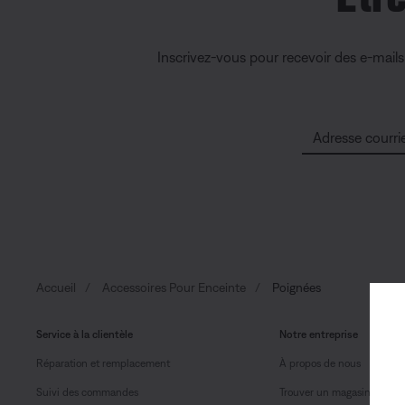
Inscrivez-vous pour recevoir des e-mail
Adresse courrie
Accueil
Accessoires Pour Enceinte
Poignées
Service à la clientèle
Notre entreprise
Réparation et remplacement
À propos de nous
Suivi des commandes
Trouver un magasin