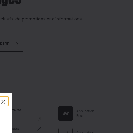
clusifs, de promotions et d’informations
CRIRE
×
pplémentaires
Application
Bose
le
es détaillants
Application