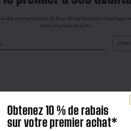
s et des communications de Bose afin de bénéficier d’avantages ex
sur les nouveaux produits.
S’INS
l
Obtenez 10 % de rabais
Offres
Liens su
sur votre premier achat*
Programme de groupe ID.me
Automobi
Les cadeaux d’entreprise
Portail d