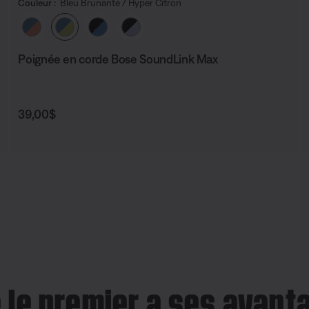
Couleur :
Bleu Brunante / Hyper Citron
Choisissez la couleur
Poignée en corde Bose SoundLink Max
Prix :
39,00$
e le premier a ses avant