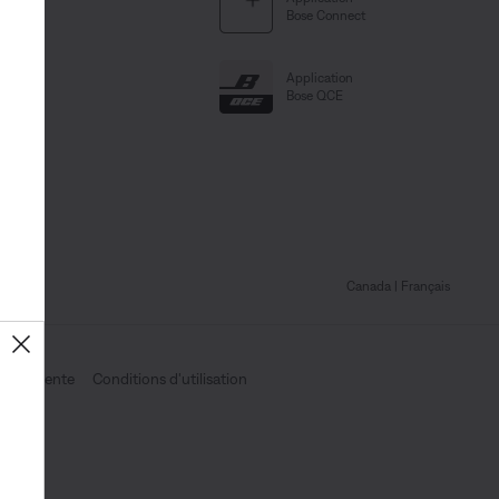
Bose Connect
Application
Bose QCE
Canada
| Français
es de vente
Conditions d'utilisation