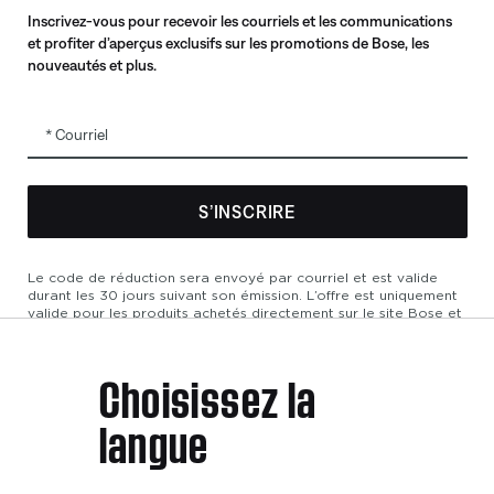
Programme pour les partenaires et les
Inscrivez-vous pour recevoir les courriels et les communications
employés
et profiter d’aperçus exclusifs sur les promotions de Bose, les
Produits remis à neuf certifiés
nouveautés et plus.
Programme d’échange
Courriel
S’INSCRIRE
Le code de réduction sera envoyé par courriel et est valide
durant les 30 jours suivant son émission. L’offre est uniquement
valide pour les produits achetés directement sur le site Bose et
ne peut être appliquée pour des achats effectués en magasin
ou chez des partenaires affiliés. Aucun remboursement en
argent. L’offre s’applique uniquement au prix indiqué au moment
Choisissez la
e confidentialité
Accessibilité
Avis sur les témoins
Conditions général
de l’achat. La valeur maximale du rabais ne peut excéder $100.
Les produits de Bose Aviation, les produits remis à neuf et les
langue
produits de nos partenaires sont exclus de cette offre. Lire la
version complète des conditions générales. Cette offre peut
être modifiée sans préavis. Vous pouvez vous désinscrire de
notre bulletin électronique à tout moment. Veuillez prendre
connaissance de notre
politique de confidentialité
.