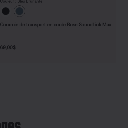
Couleur :
Bleu Brunante
Choisissez la couleur
Courroie de transport en corde Bose SoundLink Max
Prix :
69,00$
ages