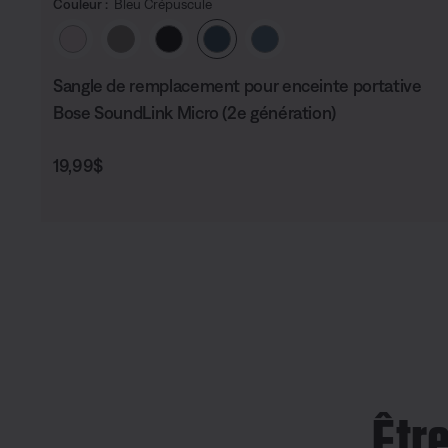
Couleur :
Bleu Crépuscule
Choisissez la couleur
Sangle de remplacement pour enceinte portative
Bose SoundLink Micro (2e génération)
Prix :
19,99$
Êtr