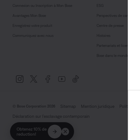
Connexion ou Inscription à Mon Bose
ESG
Avantages Mon Bose
Perspectives de carrière
Enregistrez votre produit
Centre de presse
Communiquez avec nous
Histoires
Partenariats et licences
Bose dans le monde
Sitemap
Mention juridique
Politique d
© Bose Corporation 2026
Déclaration sur l’esclavage contemporain
Obtenez 10% de
reduction!