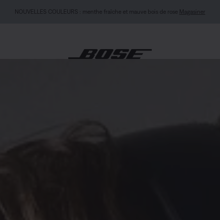
ITÉ MON BOSE : Nouveau Casque QuietComfort (2e génération).
Se connecter ou s’in