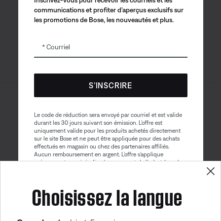
Application
Application
Application
communications et profiter d’aperçus exclusifs sur
Bose
Bose Connect
Bose QCE
les promotions de Bose, les nouveautés et plus.
Courriel
S’INSCRIRE
Sitemap
© Bose Corporation 2026
Le code de réduction sera envoyé par courriel et est valide
Mention juridique
durant les 30 jours suivant son émission. L’offre est
uniquement valide pour les produits achetés directement
Politique de confidentialité
Accessibilité
sur le site Bose et ne peut être appliquée pour des achats
effectués en magasin ou chez des partenaires affiliés.
Avis sur les témoins
Aucun remboursement en argent. L’offre s’applique
uniquement au prix indiqué au moment de l’achat. La valeur
Conditions générales de vente
maximale du rabais ne peut excéder $100. Les produits de
Bose Aviation, les produits remis à neuf et les produits de
Choisissez la langue
Conditions d'utilisation
nos partenaires sont exclus de cette offre. Lire la version
complète des conditions générales. Cette offre peut être
Déclaration sur l’esclavage contemporain
modifiée sans préavis. Vous pouvez vous désinscrire de
Obtenez 10% de
notre bulletin électronique à tout moment. Veuillez prendre
reduction!
connaissance de notre
politique de confidentialité
.