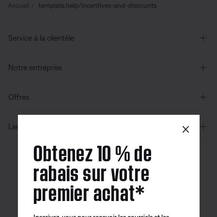
Accueil
template.help/incentives-and-discounts
Service à la clientèle
Notre entreprise
Offres
×
Liens supplémentaires
Obtenez 10 % de
rabais sur votre
Canada
| Français
premier achat*
Inscrivez-vous pour recevoir les courriels et les