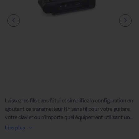
Diapositive quantité actuelle du undefined
Laissez les fils dans l’étui et simplifiez la configuration en
ajoutant ce transmetteur RF sans fil pour votre guitare,
votre clavier ou n’importe quel équipement utilisant une
connexion 6 mm (1/4 "). Il suffit de le brancher, et
Lire plus
l’accessoire se lie facilement au système de sonorisation