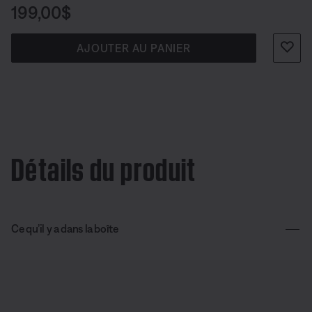
sans fil S1 Pro+.
Prix :
199,00$
AJOUTER AU PANIER
Détails du produit
Ce qu’il y a dans la boîte