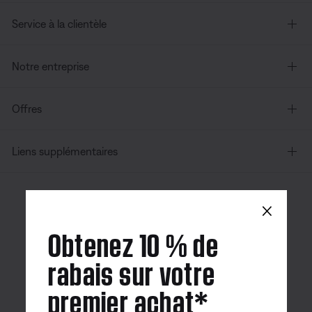
Service à la clientèle
Notre entreprise
Offres
Liens supplémentaires
×
Canada
| Français
Obtenez 10 % de
rabais sur votre
premier achat*
Application
Application
Application
Bose
Bose Connect
Bose QCE