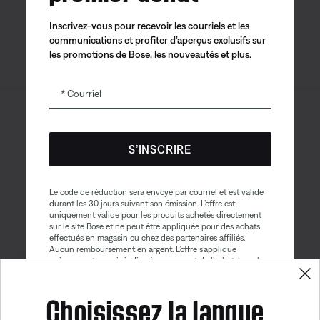
Inscrivez-vous pour recevoir les courriels et les
communications et profiter d’aperçus exclusifs sur
les promotions de Bose, les nouveautés et plus.
Courriel
Sitemap
© Bose Corporation 2026
Mention juridique
S’INSCRIRE
Politique de confidentialité
Accessibilité
Avis sur les témoins
Le code de réduction sera envoyé par courriel et est valide
durant les 30 jours suivant son émission. L’offre est
Conditions générales de vente
uniquement valide pour les produits achetés directement
sur le site Bose et ne peut être appliquée pour des achats
Conditions d'utilisation
effectués en magasin ou chez des partenaires affiliés.
Aucun remboursement en argent. L’offre s’applique
Déclaration sur l’esclavage contemporain
uniquement au prix indiqué au moment de l’achat. La valeur
maximale du rabais ne peut excéder $100. Les produits de
Obtenez 10% de
Bose Aviation, les produits remis à neuf et les produits de
reduction!
Choisissez la langue
nos partenaires sont exclus de cette offre. Lire la version
complète des conditions générales. Cette offre peut être
modifiée sans préavis. Vous pouvez vous désinscrire de