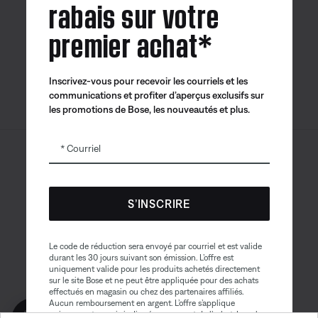
rabais sur votre
Application
Application
Application
premier achat*
Bose
Bose Connect
Bose QCE
Inscrivez-vous pour recevoir les courriels et les
communications et profiter d’aperçus exclusifs sur
les promotions de Bose, les nouveautés et plus.
Courriel
Sitemap
© Bose Corporation 2026
Mention juridique
S’INSCRIRE
Politique de confidentialité
Accessibilité
Avis sur les témoins
Le code de réduction sera envoyé par courriel et est valide
Conditions générales de vente
durant les 30 jours suivant son émission. L’offre est
uniquement valide pour les produits achetés directement
Conditions d'utilisation
sur le site Bose et ne peut être appliquée pour des achats
effectués en magasin ou chez des partenaires affiliés.
Déclaration sur l’esclavage contemporain
Aucun remboursement en argent. L’offre s’applique
Obtenez 10% de
uniquement au prix indiqué au moment de l’achat. La valeur