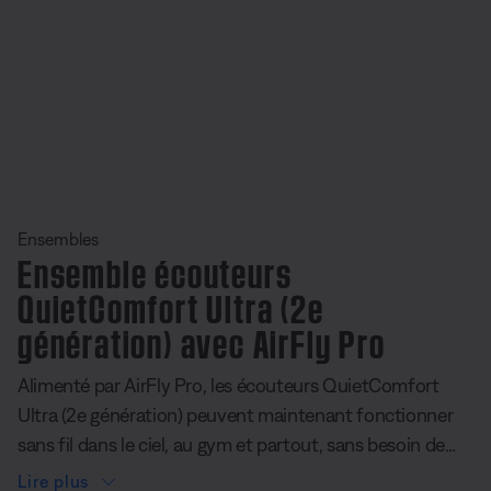
uelle du undefined
Ensembles
Ensemble écouteurs
QuietComfort Ultra (2e
génération) avec AirFly Pro
Alimenté par AirFly Pro, les écouteurs QuietComfort
Ultra (2e génération) peuvent maintenant fonctionner
sans fil dans le ciel, au gym et partout, sans besoin de
connexion Bluetooth®. Le petit transmetteur portable se
Lire plus