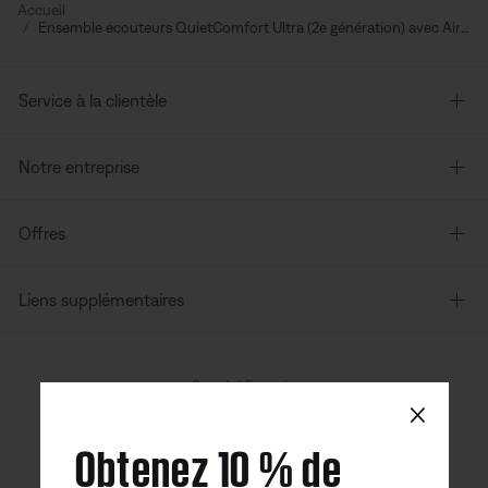
Accueil
Ensemble écouteurs QuietComfort Ultra (2e génération) avec AirFly Pro
Service à la clientèle
Notre entreprise
Offres
Liens supplémentaires
Canada
| Français
×
Obtenez 10 % de