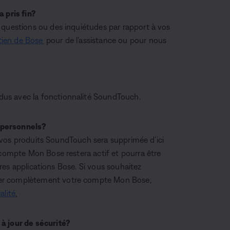
 pris fin?
 questions ou des inquiétudes par rapport à vos
tien de Bose
pour de l’assistance ou pour nous
us avec la fonctionnalité SoundTouch.
 personnels?
ec vos produits SoundTouch sera supprimée d’ici
 compte Mon Bose restera actif et pourra être
utres applications Bose. Si vous souhaitez
cer complètement votre compte Mon Bose,
alité
.
à jour de sécurité?