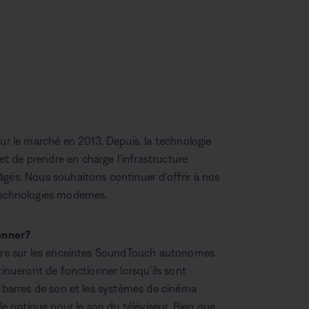
 le marché en 2013. Depuis, la technologie
t de prendre en charge l’infrastructure
âgés. Nous souhaitons continuer d’offrir à nos
technologies modernes.
onner?
iaire sur les enceintes SoundTouch autonomes
tinueront de fonctionner lorsqu’ils sont
s barres de son et les systèmes de cinéma
 optique pour le son du téléviseur. Bien que