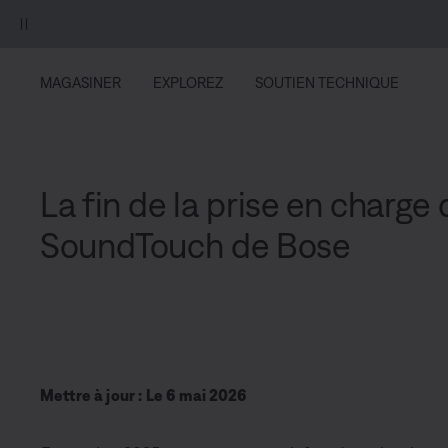
Aller au contenu principal
Passer au Clavardage de soutien
Aller au contenu du pied de page
Passer à la Déclaration d’accessibilité
UNE EXCLUSIV
MAGASINER
EXPLOREZ
SOUTIEN TECHNIQUE
La fin de la prise en charge 
SoundTouch de Bose
Mettre à jour : Le 6 mai 2026