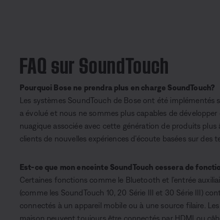
FAQ sur SoundTouch
Pourquoi Bose ne prendra plus en charge SoundTouch?
Les systèmes SoundTouch de Bose ont été implémentés sur
a évolué et nous ne sommes plus capables de développer e
nuagique associée avec cette génération de produits plus 
clients de nouvelles expériences d’écoute basées sur des 
Est-ce que mon enceinte SoundTouch cessera de foncti
Certaines fonctions comme le Bluetooth et l’entrée auxil
(comme les SoundTouch 10, 20 Série III et 30 Série III) con
connectés à un appareil mobile ou à une source filaire. Le
maison peuvent toujours être connectés par HDMI ou câble