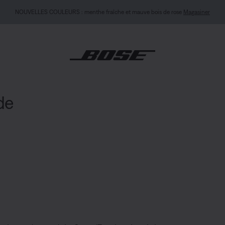
ITÉ MON BOSE : Nouveau Casque QuietComfort (2e génération).
Se connecter ou s’in
de