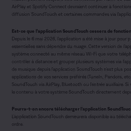
AirPlay et Spotify Connect devraient continuer à fonctionne
diffusion SoundTouch et certaines commandes via l’applica
Est-ce que l’application SoundTouch cessera de fonctio
Depuis le 6 mai 2026, l’application a été mise à jour pour 
essentielles sans dépendre du nuage. Cette version de l’ap
système connecté au même réseau Wi-Fi que votre téléphon
contrôler à distance et grouper plusieurs systèmes via l’app
de musique depuis l’application SoundTouch n’est plus possi
applications de vos services préférés (TuneIn, Pandora, etc
SoundTouch via AirPlay, Bluetooth ou l’entrée auxiliaire. Si
le contenu à votre système SoundTouch directement depuis
Pourra-t-on encore télécharger l’application SoundTouc
L’application SoundTouch demeurera disponible au télécha
ordre.