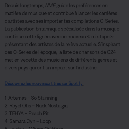
t
u
Depuis longtemps,
NME
guide les préférences en
r
e
matière de musique et contribue à lancer les carrières
d’artistes avec ses importantes compilations C-Series.
La publication britannique spécialisée dans la musique
continue cette lignée avec ce nouveau « mix tape »
présentant des artistes de la relève actuelle. S’inspirant
des C-Series de l’époque, la liste de chansons de C24
met en vedette des musiciens de différents genres et
divers pays qui ont un impact sur l’industrie.
.
Découvrez les nouveaux titres sur Spotify
1 Artemas – So Stunning
2 Royel Otis – Nack Nostalgia
3 TEHYA – Peach Pit
4 Samara Cyn – Loop
5 Laufey – Where Or When