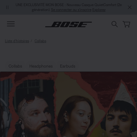
Aller au contenu principal
Passer au Clavardage de soutien
Aller au contenu du pied de page
Passer à la Déclaration d’accessibilité
UNE EXCLUSIVITÉ MON BOSE : Nouveau Casque QuietComfort (2e
génération).
Se connecter ou s’inscrire
Explorez
Liste d’histoires
Collabs
Collabs
Headphones
Earbuds