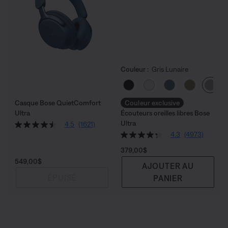
Couleur :
Gris Lunaire
Choisissez la couleu
Casque Bose QuietComfort
Couleur exclusive
Ultra
Écouteurs oreilles libres Bose
Ultra
4.5
(1621)
4.3
(4973)
Prix :
379,00$
Prix :
549,00$
AJOUTER AU
ÉPUISÉ
PANIER