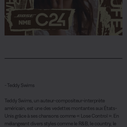
L
o
P
U
D
S
A
P
P
a
a
n
e
u
u
a
i
d
u
m
s
b
d
r
c
e
s
u
c
t
i
t
t
d
e
t
r
i
o
a
u
:
e
i
t
T
g
r
1
p
l
r
e
e
4
t
e
a
r
-
.
- Teddy Swims
i
s
c
i
1
o
k
n
9
n
-
%
s
P
Teddy Swims, un auteur-compositeur-interprète
i
c
américain, est une des vedettes montantes aux États-
t
u
Unis grâce à ses chansons comme « Lose Control ». En
r
e
mélangeant divers styles comme le R&B, le country, le