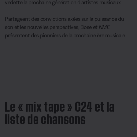
vedette la prochaine génération d’artistes musicaux.
Partageant des convictions axées sur la puissance du
son et les nouvelles perspectives, Bose et
NME
présentent des pionniers de la prochaine ère musicale.
L
o
P
U
D
S
A
P
P
a
a
n
e
u
u
a
i
d
u
m
s
b
d
r
c
e
s
u
c
t
i
t
t
d
e
t
r
i
o
a
u
:
e
i
t
T
g
r
1
Le « mix tape » C24 et la
p
l
r
e
e
0
t
e
a
r
-
0
i
s
c
i
liste de chansons
.
o
k
n
0
n
-
0
s
P
%
i
c