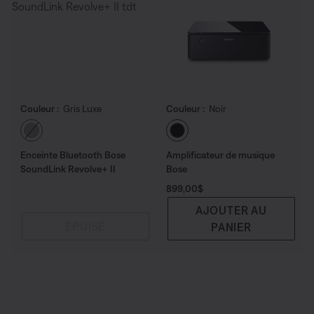
Couleur :
Gris Luxe
Couleur :
Noir
Choisissez la couleur
Choisissez la couleu
Enceinte Bluetooth Bose
Amplificateur de musique
SoundLink Revolve+ II
Bose
Prix :
899,00$
AJOUTER AU
ÉPUISÉ
PANIER