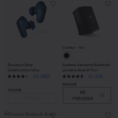
Couleur :
Noir
Choisissez la couleu
Écouteurs Bose
Système d’enceinte Bluetooth
QuietComfort Ultra
portative Bose S1 Pro+
4.3
(4851)
4.7
(279)
Prix :
939,00$
Prix :
379,00$
ME
ÉPUISÉ
PRÉVENIR