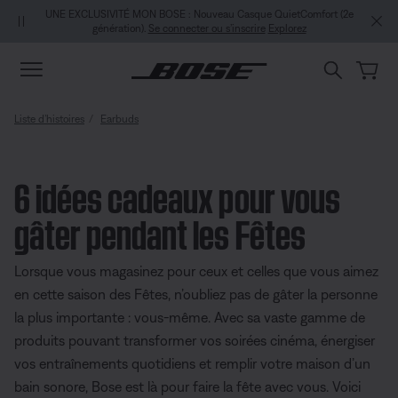
Aller au contenu principal
Passer au Clavardage de soutien
Aller au contenu du pied de page
Passer à la Déclaration d’accessibilité
UNE EXCLUSIVITÉ MON BOSE : Nouveau Casque QuietComfort (2e
génération).
Se connecter ou s’inscrire
Explorez
Liste d’histoires
Earbuds
6 idées cadeaux pour vous
gâter pendant les Fêtes
Lorsque vous magasinez pour ceux et celles que vous aimez
en cette saison des Fêtes, n’oubliez pas de gâter la personne
la plus importante : vous-même. Avec sa vaste gamme de
produits pouvant transformer vos soirées cinéma, énergiser
vos entraînements quotidiens et remplir votre maison d’un
bain sonore, Bose est là pour faire la fête avec vous. Voici