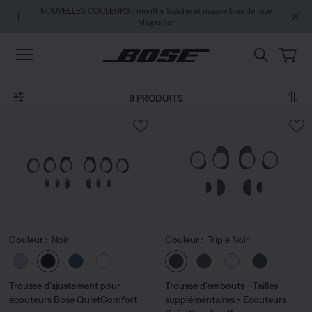
Aller au contenu principal
Passer au Clavardage de soutien
Aller au contenu du pied de page
Passer à la Déclaration d’accessibilité
NOUVELLES COULEURS : menthe fraîche et mauve bois de rose
Magasiner
8 PRODUITS
Couleur :
Noir
Couleur :
Triple Noir
Choisissez la couleur
Choisissez la couleu
Trousse d’ajustement pour
Trousse d’embouts - Tailles
écouteurs Bose QuietComfort
supplémentaires - Écouteurs