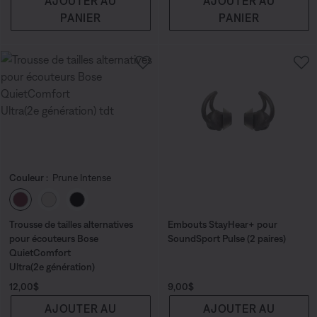
AJOUTER AU
AJOUTER AU
PANIER
PANIER
Couleur :
Prune Intense
Choisissez la couleur
Trousse de tailles alternatives
Embouts StayHear+ pour
pour écouteurs Bose
SoundSport Pulse (2 paires)
QuietComfort
Ultra(2e génération)
Prix :
Prix :
12,00$
9,00$
AJOUTER AU
AJOUTER AU