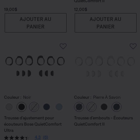
QuietComfort II
Prix :
Prix :
19,00$
12,00$
AJOUTER AU
AJOUTER AU
PANIER
PANIER
Couleur :
Noir
Couleur :
Pierre À Savon
Choisissez la couleur
Choisissez la couleu
Trousse d’ajustement pour
Trousse d’embouts - Écouteurs
écouteurs Bose QuietComfort
QuietComfort II
Ultra
4.3
(6)