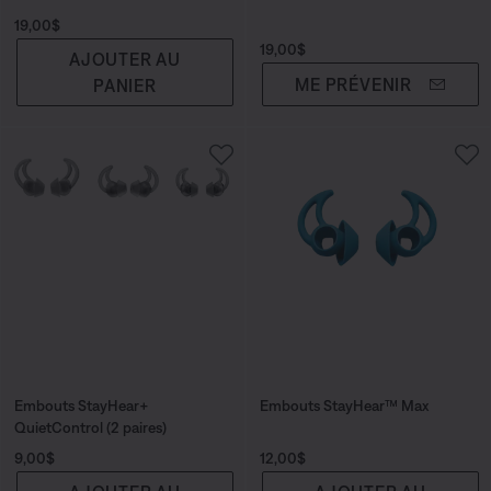
Prix :
19,00$
Prix :
19,00$
AJOUTER AU
ME PRÉVENIR
PANIER
Embouts StayHear+
Embouts StayHear™ Max
QuietControl (2 paires)
Prix :
Prix :
9,00$
12,00$