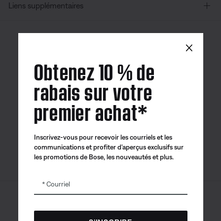
Liens supplémentaires
×
Canada
| Français
Obtenez 10 % de
rabais sur votre
premier achat*
Application
Application
Application
Bose
Bose Connect
Bose QCE
Inscrivez-vous pour recevoir les courriels et les
communications et profiter d’aperçus exclusifs sur
les promotions de Bose, les nouveautés et plus.
Courriel
Sitemap
© Bose Corporation 2026
Mention juridique