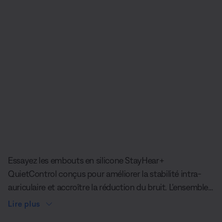
Diapositive quantité actuelle du unde
Essayez les embouts en silicone StayHear+
QuietControl conçus pour améliorer la stabilité intra-
auriculaire et accroître la réduction du bruit. L'ensemble
comprend deux paires.
Lire plus