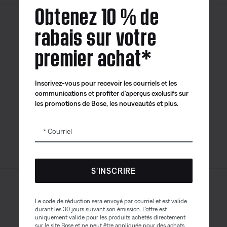
Obtenez 10 % de
rabais sur votre
Canada
| Français
premier achat*
Inscrivez-vous pour recevoir les courriels et les
Application
Application
Application
communications et profiter d’aperçus exclusifs sur
Bose
Bose Connect
Bose QCE
les promotions de Bose, les nouveautés et plus.
Courriel
S’INSCRIRE
Sitemap
© Bose Corporation 2026
Le code de réduction sera envoyé par courriel et est valide
Mention juridique
durant les 30 jours suivant son émission. L’offre est
uniquement valide pour les produits achetés directement
Politique de confidentialité
Accessibilité
sur le site Bose et ne peut être appliquée pour des achats