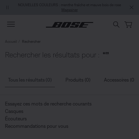
Aller au contenu principal
Passer au Clavardage de soutien
Aller au contenu du pied de page
Passer à la Déclaration d’accessibilité
NOUVELLES COULEURS : menthe fraîche et mauve bois de rose
Magasiner
Accueil
Rechercher
Rechercher les résultats pour :
“”
Tous les résultats (0)
Produits (0)
Accessoires (0)
Essayez ces mots de recherche courants
Casques
Écouteurs
Recommandations pour vous