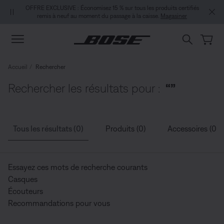
Aller au contenu principal
Passer au Clavardage de soutien
Aller au contenu du pied de page
Passer à la Déclaration d’accessibilité
OFFRE EXCLUSIVE : Économisez 15 % sur tous les produits certifiés
remis à neuf au moment du passage à la caisse.
Magasiner
Accueil
Rechercher
Rechercher les résultats pour :
“”
Tous les résultats (0)
Produits (0)
Accessoires (0)
Essayez ces mots de recherche courants
Casques
Écouteurs
Recommandations pour vous