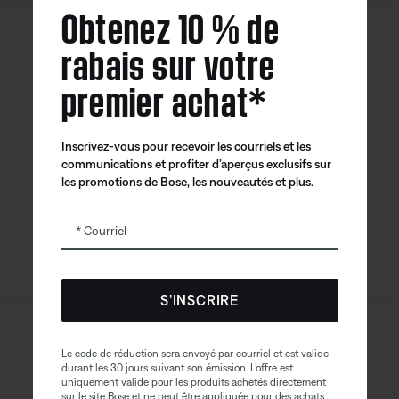
Obtenez 10 % de
rabais sur votre
Canada
| Français
premier achat*
Inscrivez-vous pour recevoir les courriels et les
Application
Application
Application
communications et profiter d’aperçus exclusifs sur
Bose
Bose Connect
Bose QCE
les promotions de Bose, les nouveautés et plus.
Courriel
S’INSCRIRE
Sitemap
© Bose Corporation 2026
Le code de réduction sera envoyé par courriel et est valide
Mention juridique
durant les 30 jours suivant son émission. L’offre est
uniquement valide pour les produits achetés directement
Politique de confidentialité
Accessibilité
sur le site Bose et ne peut être appliquée pour des achats