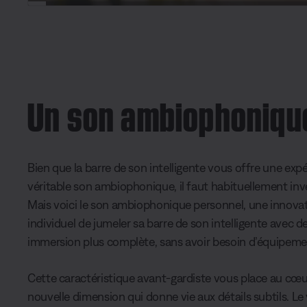
L
o
C
0:05
/
D
2:03
a
P
U
d
a
n
e
u
m
u
u
d
s
u
:
e
t
3
e
r
r
2
.
1
r
a
8
%
Un son ambiophonique
e
t
n
i
t
o
T
n
Bien que la barre de son intelligente vous offre une ex
i
véritable son ambiophonique, il faut habituellement i
m
Mais voici le son ambiophonique personnel, une innovati
individuel de jumeler sa barre de son intelligente avec d
e
immersion plus complète, sans avoir besoin d’équipeme
Cette caractéristique avant-gardiste vous place au cœur
nouvelle dimension qui donne vie aux détails subtils. L