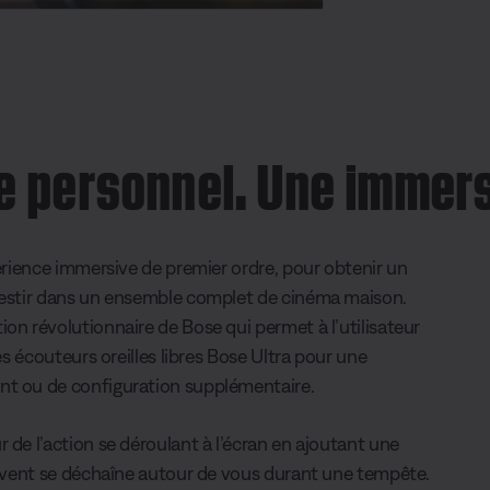
P
P
a
i
r
c
t
t
a
u
g
r
e
e
r
-
i
n
-
 personnel. Une immers
P
i
c
t
u
r
e
périence immersive de premier ordre, pour obtenir un
nvestir dans un ensemble complet de cinéma maison.
on révolutionnaire de Bose qui permet à l’utilisateur
es écouteurs oreilles libres Bose Ultra pour une
nt ou de configuration supplémentaire.
 de l’action se déroulant à l’écran en ajoutant une
e vent se déchaîne autour de vous durant une tempête.