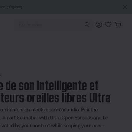
scrire
Explorez
Utilisez les touches de flèche Haut ou Bas pour naviguer pa
s
e de son intelligente et
teurs oreilles libres Ultra
-on immersion meets open-ear audio. Pair the
 Smart Soundbar with Ultra Open Earbuds and be
ivated by your content while keeping your ears