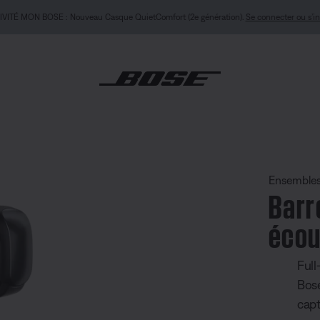
ITÉ MON BOSE : Nouveau Casque QuietComfort (2e génération).
Se connecter ou s’in
son intelligente et écouteurs oreilles libres Ultra
Ensemble
Barr
écou
Full
Bose
capt