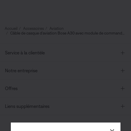
Accueil
Accessoires
Aviation
Câble de casque d’aviation Bose A30 avec module de commande Bluetooth
Service à la clientèle
Notre entreprise
Offres
Liens supplémentaires
×
Canada
| Français