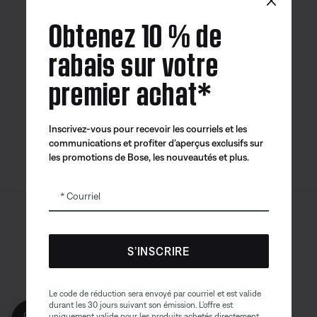
Obtenez 10 % de
rabais sur votre
premier achat*
Application
Application
Application
Bose
Bose Connect
Bose QCE
Inscrivez-vous pour recevoir les courriels et les
communications et profiter d’aperçus exclusifs sur
les promotions de Bose, les nouveautés et plus.
Courriel
Sitemap
© Bose Corporation 2026
Mention juridique
S’INSCRIRE
Politique de confidentialité
Accessibilité
Avis sur les témoins
Le code de réduction sera envoyé par courriel et est valide
durant les 30 jours suivant son émission. L’offre est
Obtenez 10% de
Conditions générales de vente
uniquement valide pour les produits achetés directement