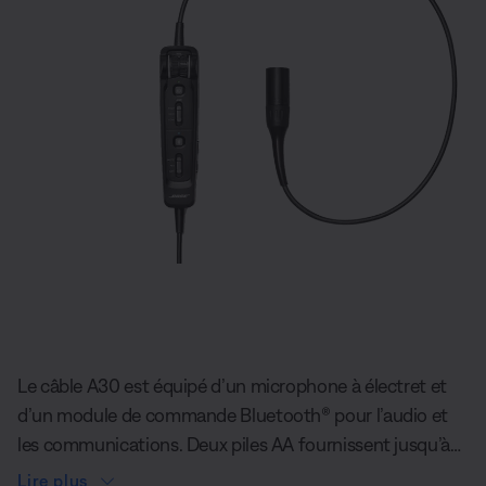
Diapositive quantité actuelle du unde
Le câble A30 est équipé d’un microphone à électret et
d’un module de commande Bluetooth® pour l’audio et
les communications. Deux piles AA fournissent jusqu’à
25 heures avec Bluetooth et jusqu’à 45 heures
Lire plus