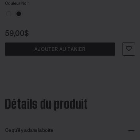
Choisissez la couleur
Sélectionné
Couleur
Noir
Prix :
59,00$
AJOUTER AU PANIER
Détails du produit
Ce qu’il y a dans la boîte