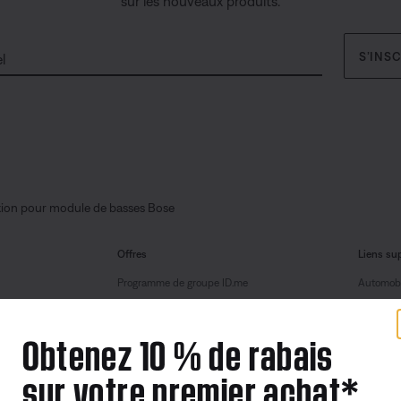
sur les nouveaux produits.
S’INS
l
ion pour module de basses Bose
Offres
Liens su
Programme de groupe ID.me
Automobi
Les cadeaux d’entreprise
Portail d
Obtenez 10 % de rabais
Programme pour les partenaires et les
employés
sur votre premier achat*
Produits remis à neuf certifiés