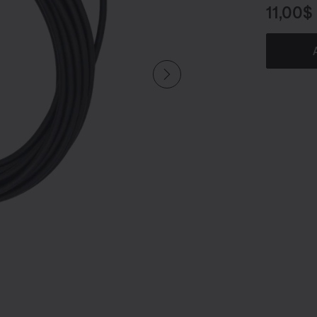
Prix :
11,00$
u undefined