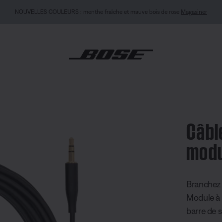
ITÉ MON BOSE : Nouveau Casque QuietComfort (2e génération).
Se connecter ou s’in
e connexion pour module de basses Bose
Câbl
modu
note client
Branchez
Module à 
barre de 