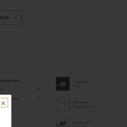
CRIRE
pplémentaires
Application
Bose
le
×
es détaillants
Application
Bose Connect
Application