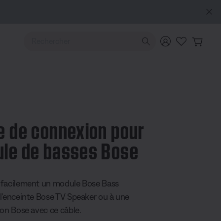
scrire
Explorez
Utilisez les touches de flèche Haut ou Bas pour naviguer pa
e de connexion pour
le de basses Bose
 5 sur 5
 facilement un module Bose Bass
l'enceinte Bose TV Speaker ou à une
son Bose avec ce câble.