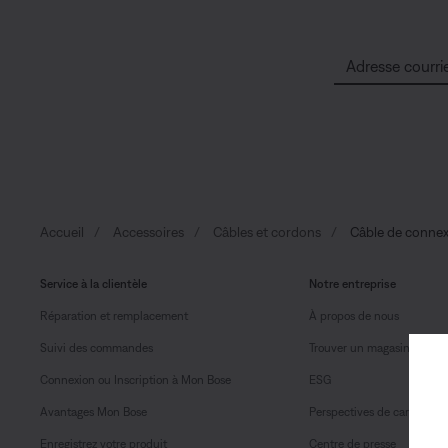
Adresse courrie
Accueil
Accessoires
Câbles et cordons
Câble de connex
Service à la clientèle
Notre entreprise
Réparation et remplacement
À propos de nous
Suivi des commandes
Trouver un magasin
Connexion ou Inscription à Mon Bose
ESG
Avantages Mon Bose
Perspectives de carrière
Enregistrez votre produit
Centre de presse