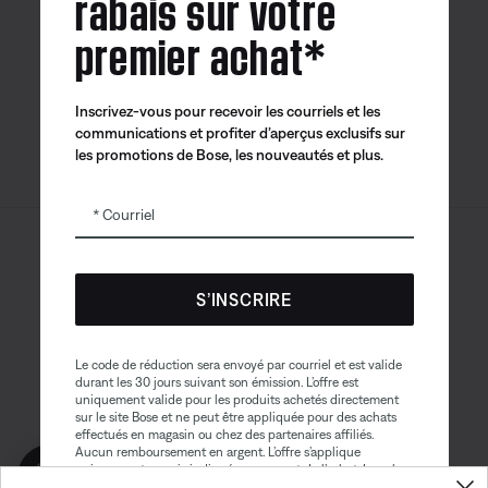
rabais sur votre
premier achat*
Application
Application
Application
Bose
Bose Connect
Bose QCE
Inscrivez-vous pour recevoir les courriels et les
communications et profiter d’aperçus exclusifs sur
les promotions de Bose, les nouveautés et plus.
Courriel
Sitemap
© Bose Corporation 2026
Mention juridique
S’INSCRIRE
Politique de confidentialité
Accessibilité
Avis sur les témoins
Le code de réduction sera envoyé par courriel et est valide
durant les 30 jours suivant son émission. L’offre est
Conditions générales de vente
uniquement valide pour les produits achetés directement
sur le site Bose et ne peut être appliquée pour des achats
Conditions d'utilisation
effectués en magasin ou chez des partenaires affiliés.
Aucun remboursement en argent. L’offre s’applique
Obtenez 10% de
Déclaration sur l’esclavage contemporain
uniquement au prix indiqué au moment de l’achat. La valeur
reduction!
maximale du rabais ne peut excéder $100. Les produits de