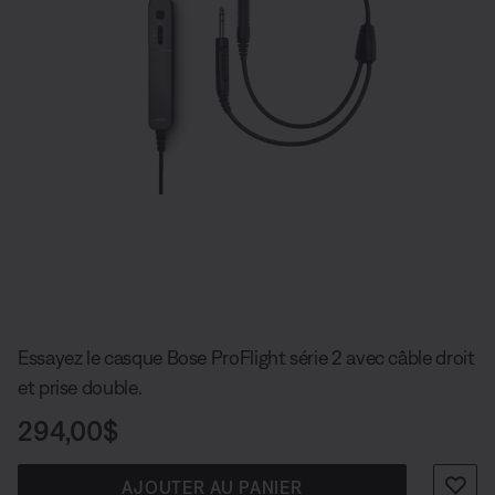
Diapositive quantité actuelle du unde
Essayez le casque Bose ProFlight série 2 avec câble droit
et prise double.
Prix :
294,00$
AJOUTER AU PANIER