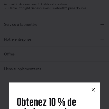
Accueil
Accessoires
Câbles et cordons
Câble Proflight Series 2 avec Bluetooth®, prise double
Service à la clientèle
Notre entreprise
Offres
Liens supplémentaires
×
Canada
| Français
Obtenez 10 % de