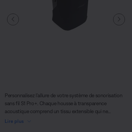
Diapositive quantité actuelle du undefined
Personnalisez l’allure de votre système de sonorisation
sans fil S1 Pro+. Chaque housse à transparence
acoustique comprend un tissu extensible qui ne
compromet jamais la qualité du son et une fermeture à
Lire plus
glissière de grande qualité pour un ajustement sûr.