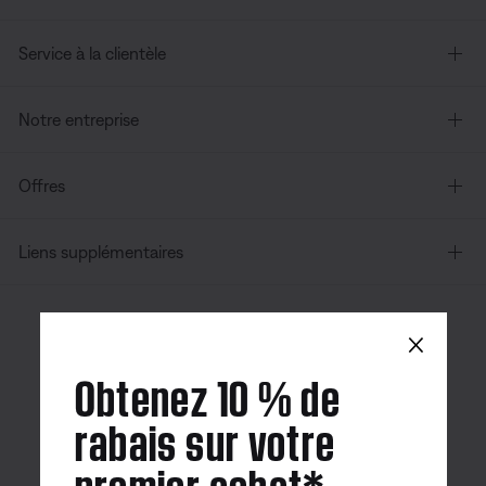
Service à la clientèle
Notre entreprise
Offres
Liens supplémentaires
×
Canada
| Français
Obtenez 10 % de
rabais sur votre
premier achat*
Application
Application
Application
Bose
Bose Connect
Bose QCE