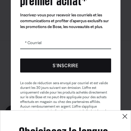
Inscrivez-vous pour recevoir les courriels et les
communications et profiter d’aperçus exclusifs sur
les promotions de Bose, les nouveautés et plus.
Courriel
Sitemap
© Bose Corporation 2026
Mention juridique
S’INSCRIRE
Politique de confidentialité
Accessibilité
Avis sur les témoins
Le code de réduction sera envoyé par courriel et est valide
durant les 30 jours suivant son émission. L’offre est
Conditions générales de vente
uniquement valide pour les produits achetés directement
sur le site Bose et ne peut être appliquée pour des achats
Conditions d'utilisation
effectués en magasin ou chez des partenaires affiliés.
Aucun remboursement en argent. L’offre s’applique
Déclaration sur l’esclavage contemporain
Obtenez 10% de
uniquement au prix indiqué au moment de l’achat. La valeur
reduction!
maximale du rabais ne peut excéder $100. Les produits de
Bose Aviation, les produits remis à neuf et les produits de
Choisissez la langue
nos partenaires sont exclus de cette offre. Lire la version
complète des conditions générales. Cette offre peut être