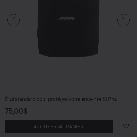
Diapositive quantité actuelle du undefined
Étui standard pour protéger votre enceinte S1 Pro.
Prix :
75,00$
AJOUTER AU PANIER