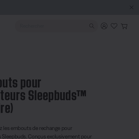
ération).
Se connecter ou s’inscrire
Explorez
Utilisez les touches de flèche Haut ou Bas pour naviguer pa
uts pour
teurs Sleepbuds™
ire)
 5 sur 5
z les embouts de rechange pour
 Sleepbuds. Conçus exclusivement pour