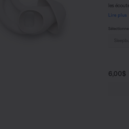
les écoute
délicatem
Lire plus
tout en c
Sélectionne
Prix :
6,00$
 quantité actuelle du undefined