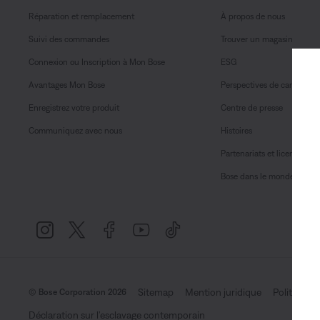
Réparation et remplacement
À propos de nous
Suivi des commandes
Trouver un magasin
Connexion ou Inscription à Mon Bose
ESG
Avantages Mon Bose
Perspectives de carrière
Enregistrez votre produit
Centre de presse
Communiquez avec nous
Histoires
Partenariats et licences
Bose dans le monde
Sitemap
Mention juridique
Politique d
© Bose Corporation 2026
Déclaration sur l’esclavage contemporain