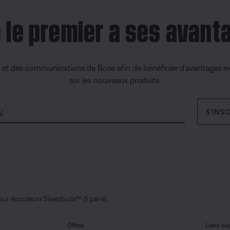
e le premier a ses avant
s et des communications de Bose afin de bénéficier d’avantages ex
sur les nouveaux produits.
S’INS
l
ur écouteurs Sleepbuds™ (1 paire)
Offres
Liens su