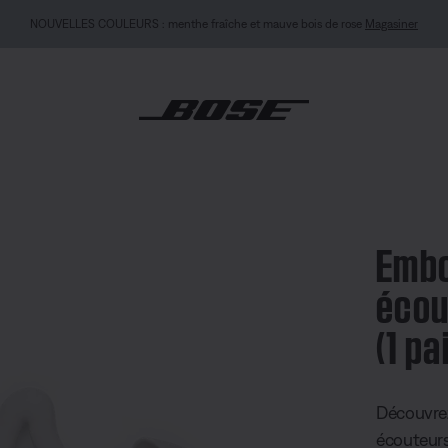
NOUVEAU : Casque QuietComfort (2e gén
 pour écouteurs Sleepbuds™ (1 paire)
Embo
écou
(1 pa
note client
Découvre
écouteurs