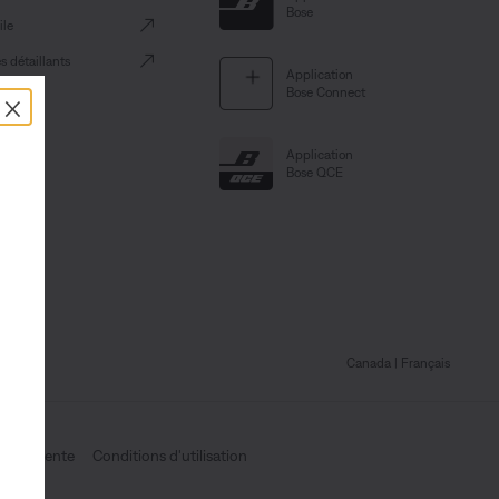
Bose
le
es détaillants
Application
×
Bose Connect
Application
Bose QCE
Canada
| Français
es de vente
Conditions d'utilisation