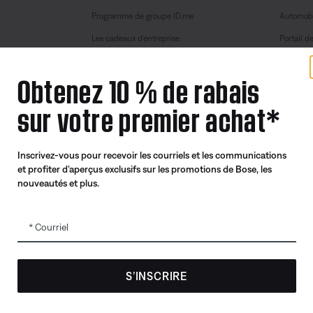
Programme de groupe ID.me
Automobi
Les cadeaux d’entreprise
Portail d
Programme pour les partenaires et les
employés
Obtenez 10 % de rabais
Produits remis à neuf certifiés
sur votre premier achat*
Programme d’échange
Inscrivez-vous pour recevoir les courriels et les communications
et profiter d’aperçus exclusifs sur les promotions de Bose, les
nouveautés et plus.
Courriel
S’INSCRIRE
e confidentialité
Accessibilité
Avis sur les témoins
Conditions général