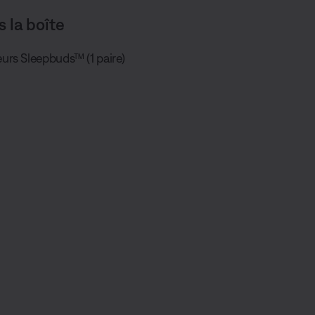
s la boîte
rs Sleepbuds™ (1 paire)