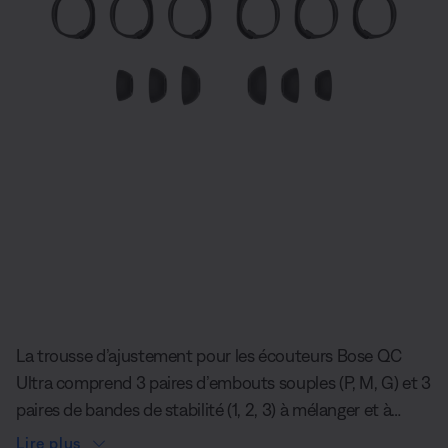
Diapositive quantité actuelle du unde
La trousse d’ajustement pour les écouteurs Bose QC
Ultra comprend 3 paires d’embouts souples (P, M, G) et 3
paires de bandes de stabilité (1, 2, 3) à mélanger et à
assortir pour trouver l’ajustement idéal. Les embouts
Lire plus