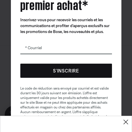
premier achat*
Bose
Bose Connect
Bose QCE
Inscrivez-vous pour recevoir les courriels et les
communications et profiter d’aperçus exclusifs sur
les promotions de Bose, les nouveautés et plus.
Courriel
Sitemap
© Bose Corporation 2026
Mention juridique
S’INSCRIRE
Politique de confidentialité
Accessibilité
Avis sur les témoins
Le code de réduction sera envoyé par courriel et est valide
durant les 30 jours suivant son émission. L’offre est
Conditions générales de vente
uniquement valide pour les produits achetés directement
sur le site Bose et ne peut être appliquée pour des achats
Conditions d'utilisation
effectués en magasin ou chez des partenaires affiliés.
Obtenez 10% de
Aucun remboursement en argent. L’offre s’applique
Déclaration sur l’esclavage contemporain
reduction!
uniquement au prix indiqué au moment de l’achat. La valeur
maximale du rabais ne peut excéder $100. Les produits de
Bose Aviation, les produits remis à neuf et les produits de
nos partenaires sont exclus de cette offre. Lire la version