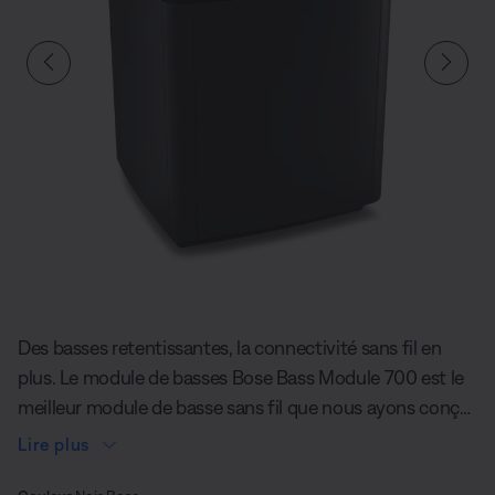
Diapositive quantité actuelle du undefined
Des basses retentissantes, la connectivité sans fil en
plus. Le module de basses Bose Bass Module 700 est le
meilleur module de basse sans fil que nous ayons conçu
pour nos systèmes de cinéma maison. Ce caisson de
Lire plus
basses au look sophistiqué produit une plage dynamique