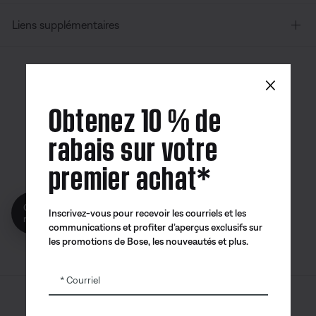
Liens supplémentaires
×
Canada
| Français
Obtenez 10 % de
rabais sur votre
premier achat*
Application
Application
Application
Bose
Bose Connect
Bose QCE
Obtenez 10% de
Inscrivez-vous pour recevoir les courriels et les
reduction!
communications et profiter d’aperçus exclusifs sur
les promotions de Bose, les nouveautés et plus.
Courriel
Sitemap
© Bose Corporation 2026