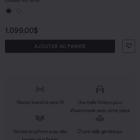
Choisissez la couleur
de basses. tandis que son port grand format élimine
Sélectionné
Couleur
Noir Bose
pratiquement toute distorsion.
Prix :
1.099,00$
AJOUTER AU PANIER
Restez branché sans fil
Une belle finition pour
s’harmoniser avec votre pièce
Sentez le rythme avec des
D’une taille généreuse
basses plus fortes