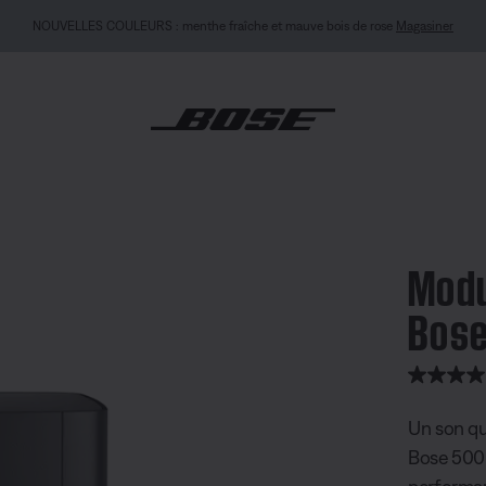
ITÉ MON BOSE : Nouveau Casque QuietComfort (2e génération).
Se connecter ou s’in
de basses Bose 500
Modu
Bose
note client
Un son qu
Bose 500 