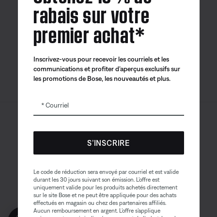
rabais sur votre
premier achat*
Application
Application
Application
Bose
Bose Connect
Bose QCE
Inscrivez-vous pour recevoir les courriels et les
communications et profiter d’aperçus exclusifs sur
les promotions de Bose, les nouveautés et plus.
Courriel
Sitemap
© Bose Corporation 2026
Mention juridique
S’INSCRIRE
Politique de confidentialité
Accessibilité
Avis sur les témoins
Le code de réduction sera envoyé par courriel et est valide
durant les 30 jours suivant son émission. L’offre est
Conditions générales de vente
uniquement valide pour les produits achetés directement
sur le site Bose et ne peut être appliquée pour des achats
Conditions d'utilisation
effectués en magasin ou chez des partenaires affiliés.
Aucun remboursement en argent. L’offre s’applique