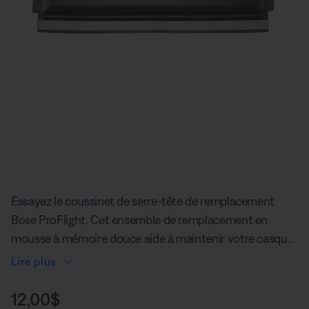
Diapositive quantité actuelle du unde
Essayez le coussinet de serre-tête de remplacement
Bose ProFlight. Cet ensemble de remplacement en
mousse à mémoire douce aide à maintenir votre casque
d'aviation ProFlight confortablement en place.
Lire plus
Prix :
12,00$