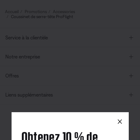
Accueil
Promotions
Accessories
Coussinet de serre-tête ProFlight
Service à la clientèle
Notre entreprise
Offres
Liens supplémentaires
×
Canada
| Français
Obtenez 10 % de