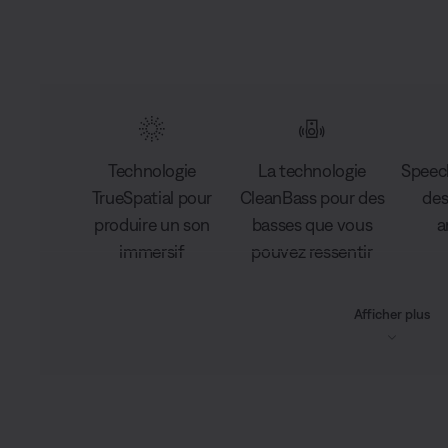
Technologie
La technologie
Speec
TrueSpatial pour
CleanBass pour des
des
produire un son
basses que vous
a
immersif
pouvez ressentir
Afficher plus