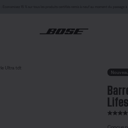
NOUVELLES COULEURS : menthe fraîche et mauve bois de rose
Magasiner
 son Bose Lifestyle Ultra
Nouveau
Barr
Lifes
note client
Conçue po