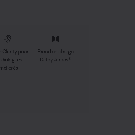
hClarity pour
Prend en charge
 dialogues
Dolby Atmos®
méliorés