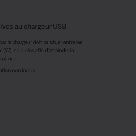
é
tives au chargeur USB
ar le chargeur doit se situer entre les
 (W) indiquées afin d’atteindre la
aximale.
tion non inclus.