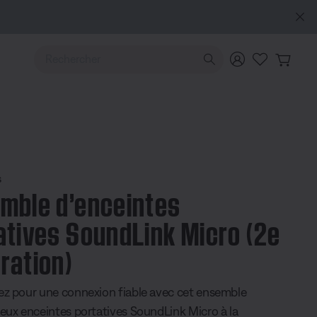
Utilisez les touches de flèche Haut ou Bas pour naviguer pa
s
mble d’enceintes
atives SoundLink Micro (2e
ration)
z pour une connexion fiable avec cet ensemble
eux enceintes portatives SoundLink Micro à la