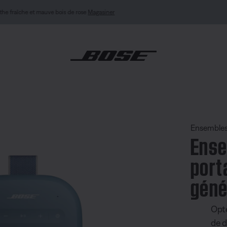
NOUVEAU : Casque QuietComfort (2e génération).
Se connecter ou s’inscrire
Explorez
 d’enceintes portatives SoundLink Micro (2e génération)
Ensemble
Ense
port
géné
Opte
de d