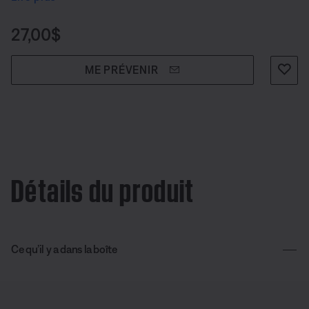
Prix :
27,00$
ME PRÉVENIR
Détails du produit
Ce qu’il y a dans la boîte