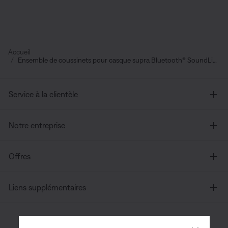
Accueil
Ensemble de coussinets pour casque supra Bluetooth® SoundLink®
Service à la clientèle
Notre entreprise
Offres
Liens supplémentaires
Canada
| Français