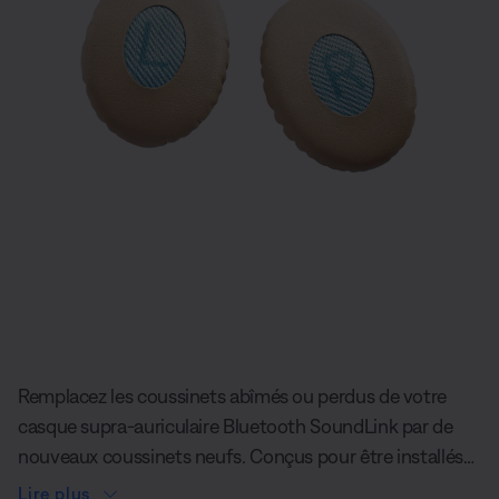
Diapositive quantité actuelle du unde
Remplacez les coussinets abîmés ou perdus de votre
casque supra-auriculaire Bluetooth SoundLink par de
nouveaux coussinets neufs. Conçus pour être installés
sans effort.
Lire plus