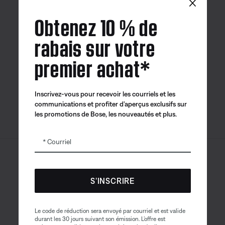
×
Obtenez 10 % de
rabais sur votre
premier achat*
Application
Application
Application
Bose
Bose Connect
Bose QCE
Inscrivez-vous pour recevoir les courriels et les
communications et profiter d’aperçus exclusifs sur
les promotions de Bose, les nouveautés et plus.
Courriel
Sitemap
© Bose Corporation 2026
Mention juridique
S’INSCRIRE
Politique de confidentialité
Accessibilité
Avis sur les témoins
Le code de réduction sera envoyé par courriel et est valide
durant les 30 jours suivant son émission. L’offre est