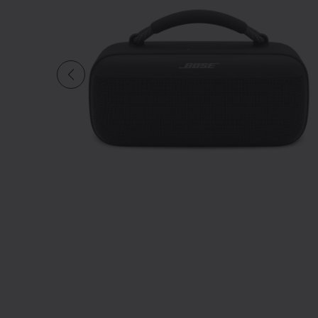
Diapositive quantité actuelle du undefined