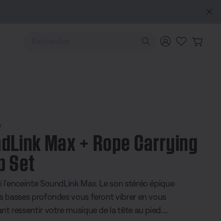
Utilisez les touches de flèche Haut ou Bas pour naviguer pa
s
dLink Max + Rope Carrying
p Set
i l’enceinte SoundLink Max. Le son stéréo épique
es basses profondes vous feront vibrer en vous
ant ressentir votre musique de la tête au pied.