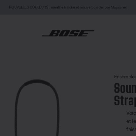
NOUVEAU : Casque QuietComfort (2e génération).
Se connecter ou s’inscrire
Explorez
nk Max + Rope Carrying Strap Set
Ensemble
Soun
Stra
Voic
et l
fais