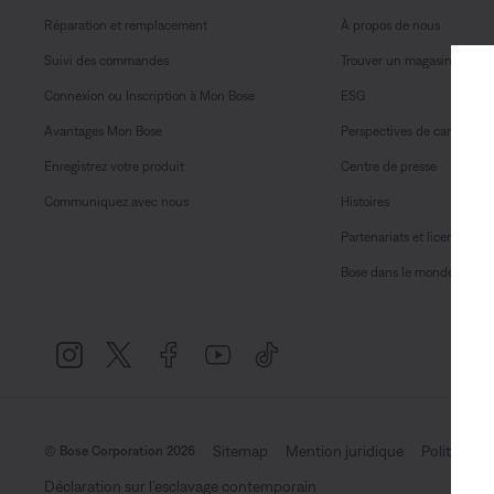
Réparation et remplacement
À propos de nous
Suivi des commandes
Trouver un magasin
Connexion ou Inscription à Mon Bose
ESG
Avantages Mon Bose
Perspectives de carrière
Enregistrez votre produit
Centre de presse
Communiquez avec nous
Histoires
Partenariats et licences
Bose dans le monde
Sitemap
Mention juridique
Politique d
© Bose Corporation 2026
Déclaration sur l’esclavage contemporain