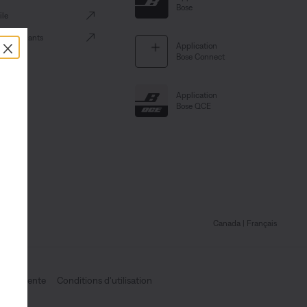
Bose
le
×
es détaillants
Application
Bose Connect
Application
Bose QCE
Canada
| Français
es de vente
Conditions d'utilisation