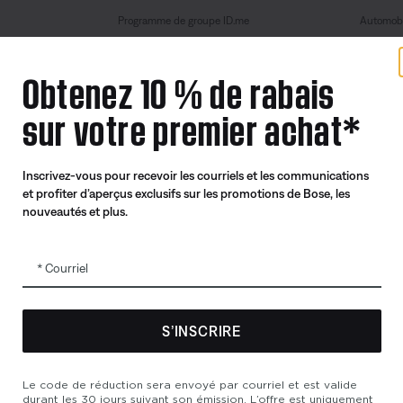
Programme de groupe ID.me
Automobi
Les cadeaux d’entreprise
Portail d
Obtenez 10 % de rabais
Programme pour les partenaires et les
employés
sur votre premier achat*
Produits remis à neuf certifiés
Programme d’échange
Inscrivez-vous pour recevoir les courriels et les communications
et profiter d’aperçus exclusifs sur les promotions de Bose, les
nouveautés et plus.
Courriel
S’INSCRIRE
e confidentialité
Accessibilité
Avis sur les témoins
Conditions général
Le code de réduction sera envoyé par courriel et est valide
durant les 30 jours suivant son émission. L’offre est uniquement