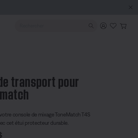
Utilisez les touches de flèche Haut ou Bas pour naviguer pa
 de transport pour
ematch
 4,8 sur 5
votre console de mixage ToneMatch T4S
ec cet étui protecteur durable.
$