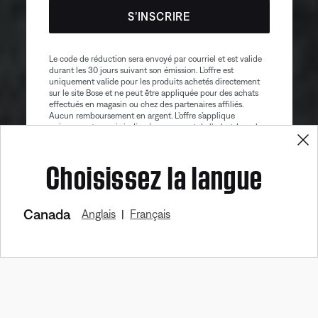
S’INSCRIRE
Le code de réduction sera envoyé par courriel et est valide
durant les 30 jours suivant son émission. L’offre est
uniquement valide pour les produits achetés directement
sur le site Bose et ne peut être appliquée pour des achats
effectués en magasin ou chez des partenaires affiliés.
Aucun remboursement en argent. L’offre s’applique
uniquement au prix indiqué au moment de l’achat. La valeur
maximale du rabais ne peut excéder $100. Les produits de
Bose Aviation, les produits remis à neuf et les produits de
Choisissez la langue
nos partenaires sont exclus de cette offre. Lire la version
complète des conditions générales. Cette offre peut être
modifiée sans préavis. Vous pouvez vous désinscrire de
notre bulletin électronique à tout moment. Veuillez prendre
connaissance de notre
politique de confidentialité
.
Canada
Anglais
Français
|