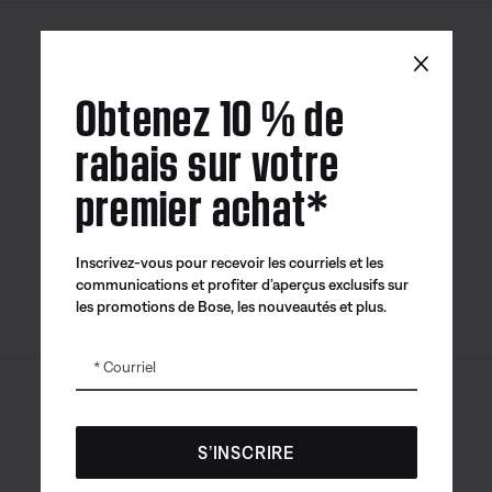
×
Canada
| Français
Obtenez 10 % de
rabais sur votre
premier achat*
Application
Application
Application
Bose
Bose Connect
Bose QCE
Inscrivez-vous pour recevoir les courriels et les
communications et profiter d’aperçus exclusifs sur
les promotions de Bose, les nouveautés et plus.
Courriel
Sitemap
© Bose Corporation 2026
Mention juridique
S’INSCRIRE
Politique de confidentialité
Accessibilité