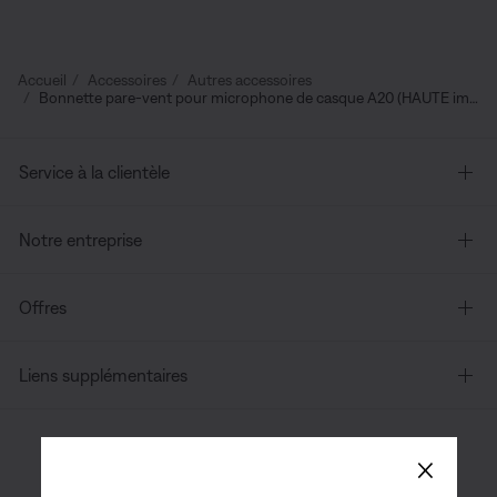
Accueil
Accessoires
Autres accessoires
Bonnette pare-vent pour microphone de casque A20 (HAUTE impédance)
Service à la clientèle
Notre entreprise
Offres
Liens supplémentaires
×
Canada
| Français