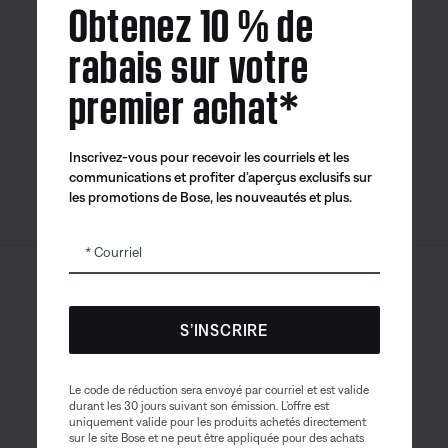
Obtenez 10 % de
rabais sur votre
premier achat*
Application
Application
Application
Bose
Bose Connect
Bose QCE
Inscrivez-vous pour recevoir les courriels et les
communications et profiter d’aperçus exclusifs sur
les promotions de Bose, les nouveautés et plus.
Courriel
Sitemap
© Bose Corporation 2026
Mention juridique
S’INSCRIRE
Politique de confidentialité
Accessibilité
Avis sur les témoins
Le code de réduction sera envoyé par courriel et est valide
durant les 30 jours suivant son émission. L’offre est
Conditions générales de vente
uniquement valide pour les produits achetés directement
sur le site Bose et ne peut être appliquée pour des achats