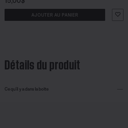
Prix :
15,00$
AJOUTER AU PANIER
Détails du produit
Ce qu’il y a dans la boîte