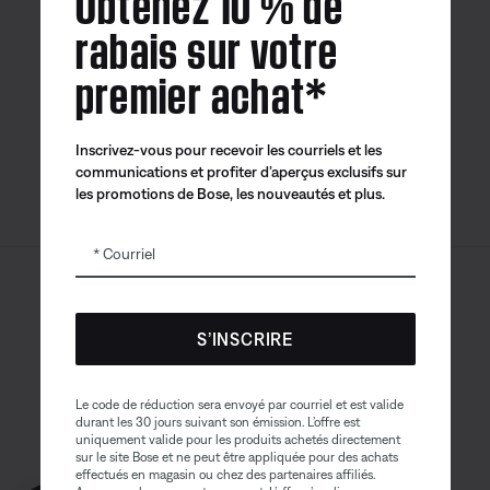
Obtenez 10 % de
rabais sur votre
premier achat*
Application
Application
Application
Bose
Bose Connect
Bose QCE
Inscrivez-vous pour recevoir les courriels et les
communications et profiter d’aperçus exclusifs sur
les promotions de Bose, les nouveautés et plus.
Courriel
Sitemap
© Bose Corporation 2026
Mention juridique
S’INSCRIRE
Politique de confidentialité
Accessibilité
Avis sur les témoins
Le code de réduction sera envoyé par courriel et est valide
durant les 30 jours suivant son émission. L’offre est
Conditions générales de vente
uniquement valide pour les produits achetés directement
sur le site Bose et ne peut être appliquée pour des achats
Conditions d'utilisation
effectués en magasin ou chez des partenaires affiliés.