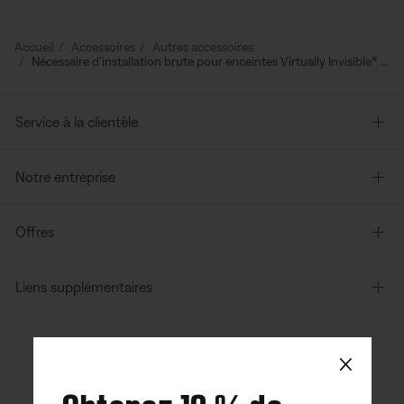
Accueil
Accessoires
Autres accessoires
Nécessaire d’installation brute pour enceintes Virtually Invisible® 791 II
Service à la clientèle
Notre entreprise
Offres
Liens supplémentaires
×
Canada
| Français