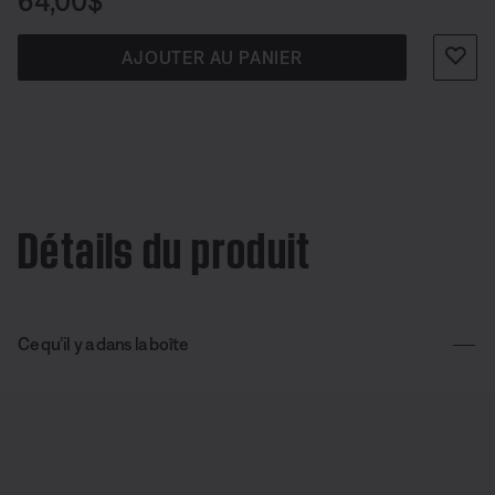
Prix :
64,00$
AJOUTER AU PANIER
Détails du produit
Ce qu’il y a dans la boîte