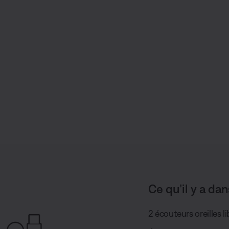
P
a
r
t
a
g
e
r
Ce qu’il y a dan
2 écouteurs oreilles l