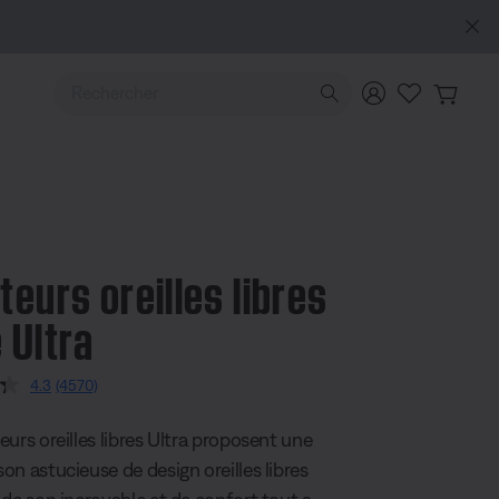
Utilisez les touches de flèche Haut ou Bas pour naviguer pa
teurs oreilles libres
 Ultra
 3,7 sur 5
4.3
(4570)
Read
4570
Reviews.
urs oreilles libres Ultra proposent une
Same
page
on astucieuse de design oreilles libres
link.