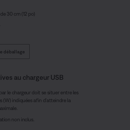
de 30 cm (12 po)
é
de déballage
tives au chargeur USB
ar le chargeur doit se situer entre les
 (W) indiquées afin d’atteindre la
aximale.
tion non inclus.