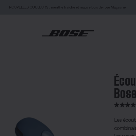
NOUVELLES COULEURS : menthe fraîche et mauve bois de rose
Magasiner
s oreilles libres Bose Ultra
Écou
Bose
note client
Les écoute
combinais