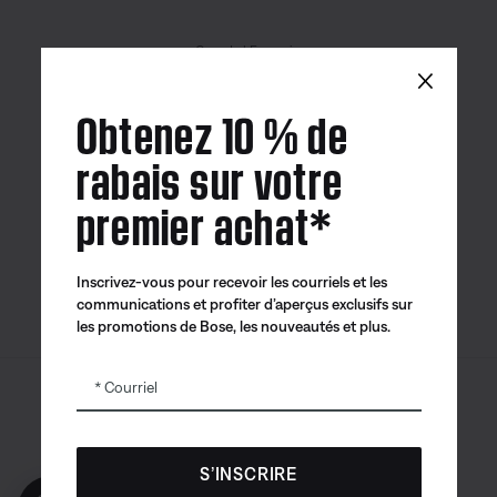
Canada
| Français
×
Obtenez 10 % de
rabais sur votre
Application
Application
Application
premier achat*
Bose
Bose Connect
Bose QCE
Inscrivez-vous pour recevoir les courriels et les
communications et profiter d’aperçus exclusifs sur
les promotions de Bose, les nouveautés et plus.
Courriel
Sitemap
© Bose Corporation 2026
Mention juridique
S’INSCRIRE
Politique de confidentialité
Accessibilité