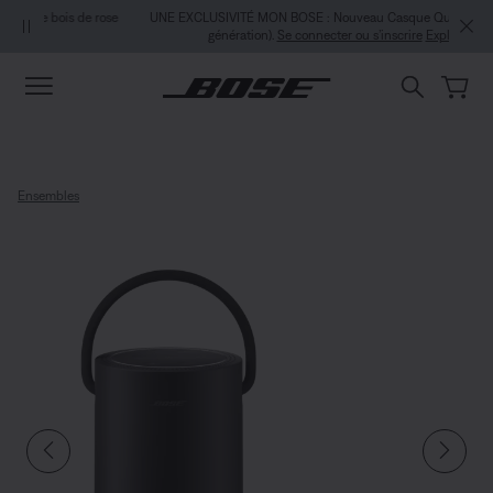
Aller au contenu principal
Passer au Clavardage de soutien
Aller au contenu du pied de page
Passer à la Déclaration d’accessibilité
UNE EXCLUSIVITÉ MON BOSE : Nouveau Casque QuietComfort (2e
génération).
Se connecter ou s’inscrire
Explorez
Ensembles
Ensemble d’enceinte intelligente