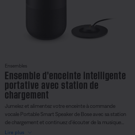
iapositive quantité actuelle du undefined
Ensembles
Ensemble d’enceinte intelligente
portative avec station de
chargement
Jumelez et alimentez votre enceinte à commande
vocale Portable Smart Speaker de Bose avec sa station
de chargement et continuez d’écouter de la musique
pendant que la batterie recharge. C’est la maison de
Lire plus