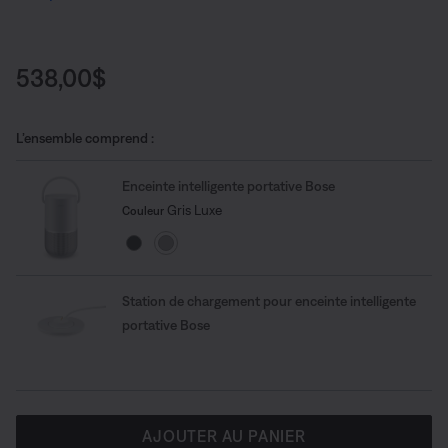
repos de votre enceinte Bluetooth® pour la maison
préférée.
note client undefined sur 5
Prix :
538,00$
L’ensemble comprend :
Enceinte intelligente portative Bose
Choisissez la couleur
Sélectionné
Gris Luxe
Couleur
Station de chargement pour enceinte intelligente
portative Bose
AJOUTER AU PANIER