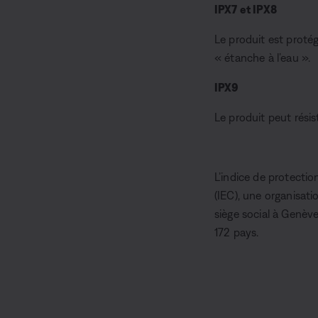
IPX7 et IPX8
Le produit est proté
« étanche à l’eau ».
IPX9
Le produit peut résis
L’indice de protecti
(IEC), une organisat
siège social à Genèv
172 pays.