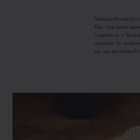
r
a
e
t
Rebecca Kowalczy, in
n
i
Flex. Une partie esse
t
o
l’ingénieure. « Nous
T
n
robustes. Un revêteme
i
sur nos enceintes Pro
m
e