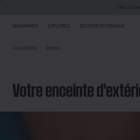
Aller au contenu principal
Passer au Clavardage de soutien
Aller au contenu du pied de page
Passer à la Déclaration d’accessibilité
UNE EXCLUSIV
MAGASINER
EXPLOREZ
SOUTIEN TECHNIQUE
Liste d’histoires
Speakers
Votre enceinte d’extéri