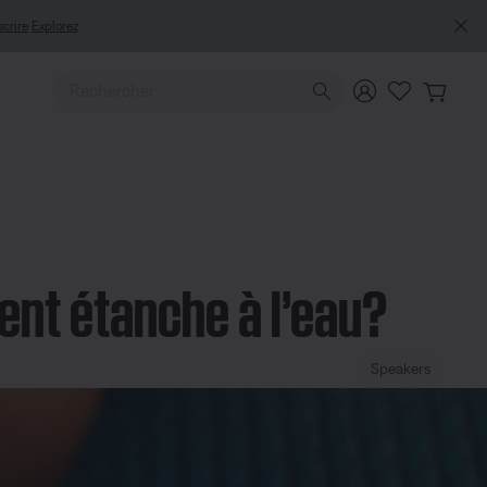
scrire
Explorez
Utilisez les touches de flèche Haut ou Bas pour naviguer pa
ment étanche à l’eau?
Speakers