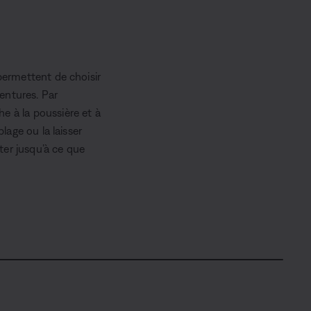
 permettent de choisir
entures. Par
e à la poussière et à
lage ou la laisser
tter jusqu’à ce que
P
P
a
i
r
c
t
t
a
u
g
r
e
e
r
-
i