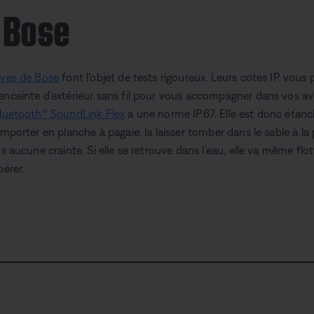
 Bose
ives de Bose
font l’objet de tests rigoureux. Leurs cotes IP vous
enceinte d’extérieur sans fil pour vous accompagner dans vos av
Bluetooth® SoundLink Flex
a une norme IP67. Elle est donc étanch
emporter en planche à pagaie, la laisser tomber dans le sable à la p
ns aucune crainte. Si elle se retrouve dans l’eau, elle va même flo
pérer.
L
o
a
d
e
d
:
1
0
0
.