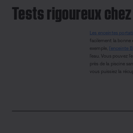
Tests rigoureux chez
Les enceintes portat
facilement la bonne 
exemple,
l’enceinte 
l’eau. Vous pouvez l’
près de la piscine sa
vous puissiez la récu
C
0:03
/
D
0:15
P
U
a
n
u
m
u
u
s
u
e
t
e
r
r