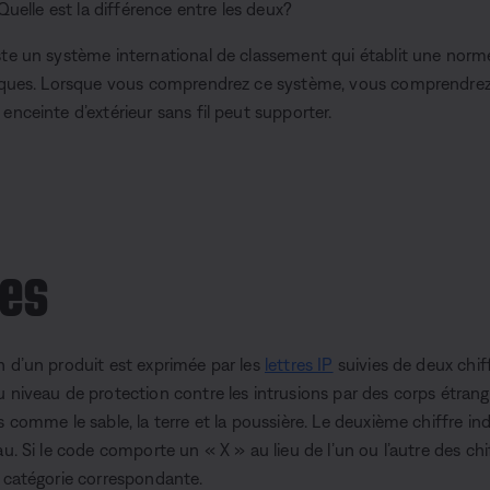
 Quelle est la différence entre les deux?
ste un système international de classement qui établit une norme
oniques. Lorsque vous comprendrez ce système, vous comprendrez
enceinte d’extérieur sans fil peut supporter.
ées
n d’un produit est exprimée par les
lettres IP
suivies de deux chif
 niveau de protection contre les intrusions par des corps étrange
s comme le sable, la terre et la poussière. Le deuxième chiffre in
u. Si le code comporte un « X » au lieu de l’un ou l’autre des chif
a catégorie correspondante.