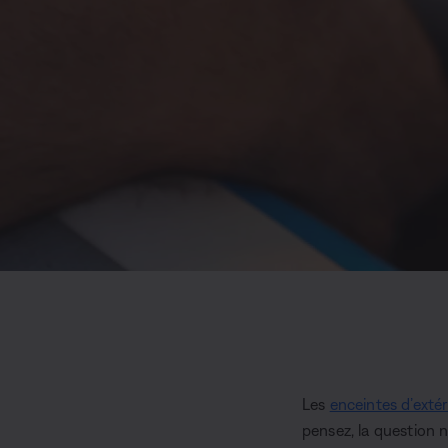
Les
enceintes d’extér
pensez, la question