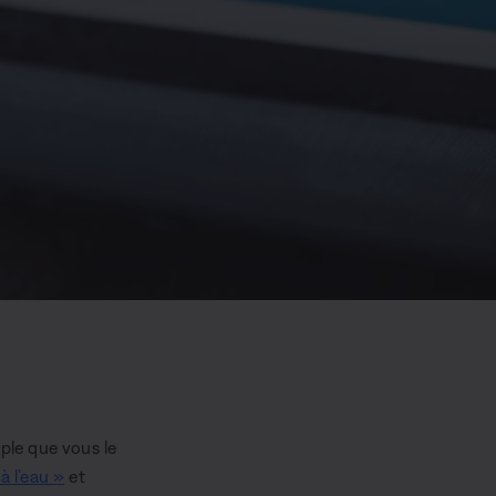
ple que vous le
à l’eau »
et