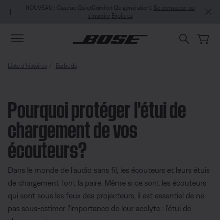
Aller au contenu principal
Passer au Clavardage de soutien
Aller au contenu du pied de page
Passer à la Déclaration d’accessibilité
NOUVEAU : Casque QuietComfort (2e génération).
Se connecter ou
s’inscrire
Explorez
Liste d’histoires
Earbuds
Pourquoi protéger l’étui de
chargement de vos
écouteurs?
Dans le monde de l’audio sans fil, les écouteurs et leurs étuis
de chargement font la paire. Même si ce sont les écouteurs
qui sont sous les feux des projecteurs, il est essentiel de ne
pas sous-estimer l’importance de leur acolyte : l’étui de