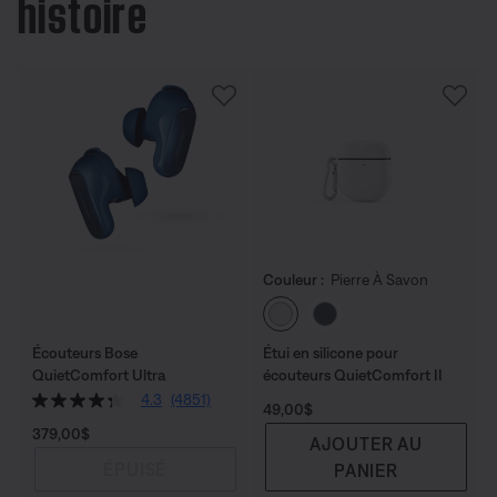
histoire
Couleur :
Pierre À Savon
Choisissez la couleu
Écouteurs Bose
Étui en silicone pour
QuietComfort Ultra
écouteurs QuietComfort II
4.3
(4851)
Prix :
49,00$
Prix :
379,00$
AJOUTER AU
ÉPUISÉ
PANIER