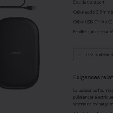
Étui de transport
Câble audio 3,5 mm 
Câble USB-C® (A à C) 
Feuillet sur la sécurit
Lire la vidéo 
Exigences rela
La puissance fournie p
puissances électriques
vitesse de recharge m