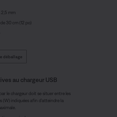
à 2,5 mm
de 30 cm (12 po)
é
de déballage
tives au chargeur USB
ar le chargeur doit se situer entre les
 (W) indiquées afin d’atteindre la
aximale.