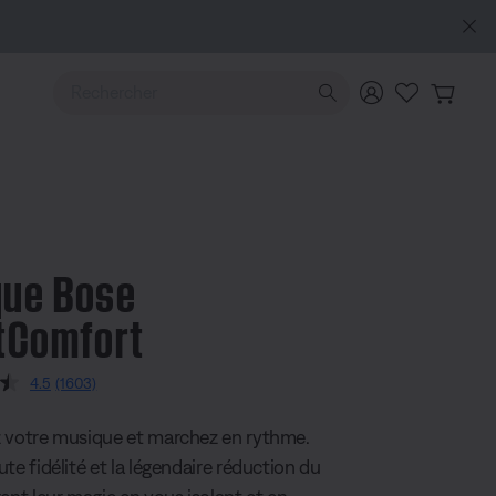
Utilisez les touches de flèche Haut ou Bas pour naviguer pa
ue Bose
tComfort
 3,8 sur 5
4.5
(1603)
Read
1603
Reviews.
 votre musique et marchez en rythme.
Same
page
te fidélité et la légendaire réduction du
link.