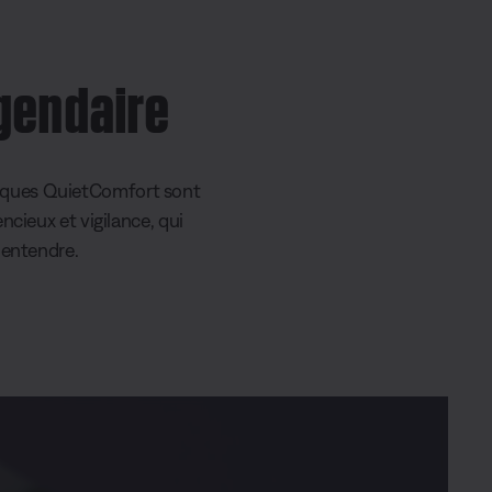
égendaire
asques QuietComfort sont
ncieux et vigilance, qui
 entendre.