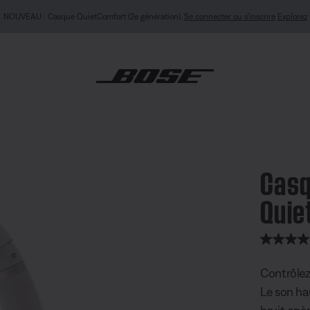
NOUVEAU : Casque QuietComfort (2e génération).
Se connecter ou s’inscrire
Explorez
Bose QuietComfort
Casq
Quie
note client
Contrôlez
Le son hau