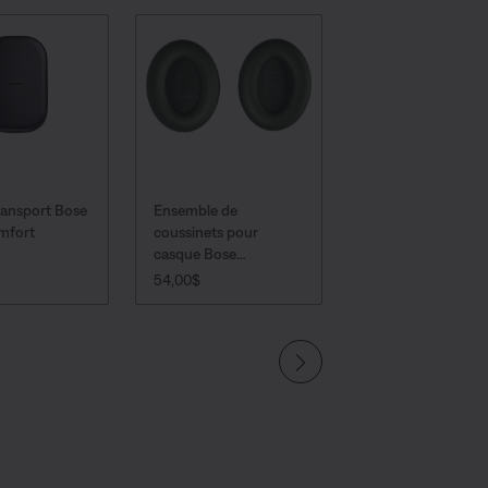
transport Bose
Ensemble de
Câble de chargem
mfort
coussinets pour
USB-C de Bose
casque Bose
PRIX :
13,00$ - 25,00$
QuietComfort
PRIX :
54,00$