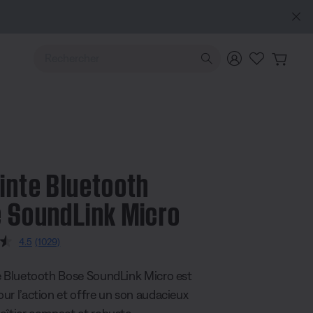
Utilisez les touches de flèche Haut ou Bas pour naviguer pa
inte Bluetooth
 SoundLink Micro
 4 sur 5
4.5
(1029)
Read
1029
Reviews.
e Bluetooth Bose SoundLink Micro est
Same
page
ur l’action et offre un son audacieux
link.