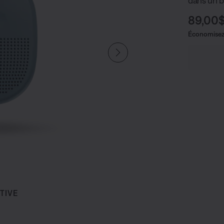
dans un b
Prix ac
89,00
Économisez
TIVE
u undefined