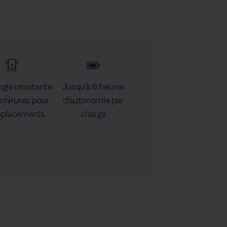
gle résistante
Jusqu'à 6 heures
chirures pour
d'autonomie par
éplacements
charge