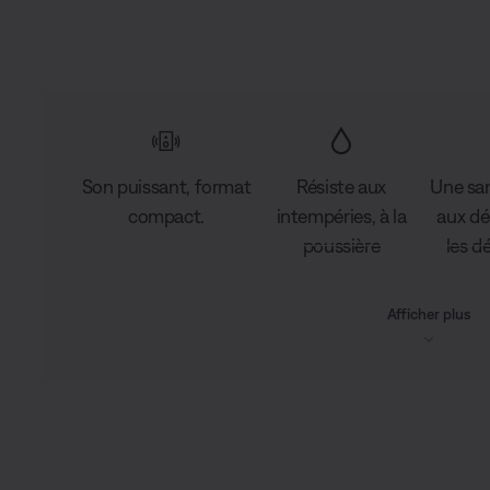
Son puissant, format
Résiste aux
Une san
compact.
intempéries, à la
aux dé
poussière
les d
Afficher plus